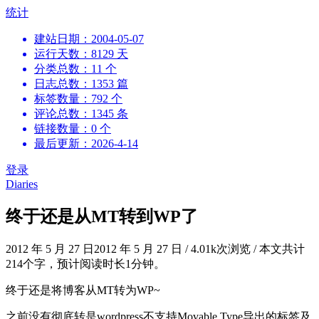
跳
统计
到
建站日期：2004-05-07
内
运行天数：8129 天
容
分类总数：11 个
日志总数：1353 篇
标签数量：792 个
评论总数：1345 条
链接数量：0 个
最后更新：2026-4-14
登录
Diaries
终于还是从MT转到WP了
2012 年 5 月 27 日
2012 年 5 月 27 日
/
4.01k次浏览
/
本文共计
214个字，预计阅读时长1分钟。
终于还是将博客从MT转为WP~
之前没有彻底转是wordpress不支持Movable Type导出的标签及