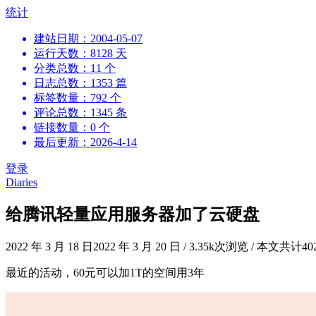
跳
统计
到
建站日期：2004-05-07
内
运行天数：8128 天
容
分类总数：11 个
日志总数：1353 篇
标签数量：792 个
评论总数：1345 条
链接数量：0 个
最后更新：2026-4-14
登录
Diaries
给腾讯轻量应用服务器加了云硬盘
2022 年 3 月 18 日
2022 年 3 月 20 日
/
3.35k次浏览
/
本文共计40
最近的活动，60元可以加1T的空间用3年