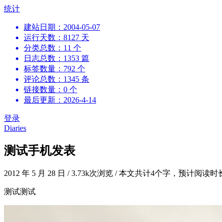
跳
统计
到
建站日期：2004-05-07
内
运行天数：8127 天
容
分类总数：11 个
日志总数：1353 篇
标签数量：792 个
评论总数：1345 条
链接数量：0 个
最后更新：2026-4-14
登录
Diaries
测试手机发表
2012 年 5 月 28 日
/
3.73k次浏览
/
本文共计4个字，预计阅读时
测试测试