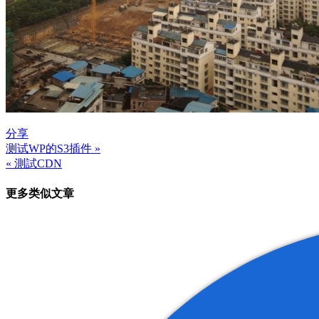
分享
测试WP的S3插件 »
文
« 測試CDN
章
更多类似文章
导
航