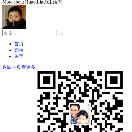
More about Hugo.Linの生活志
搜
搜
索：
索
首页
归档
关于
返回主页看更多