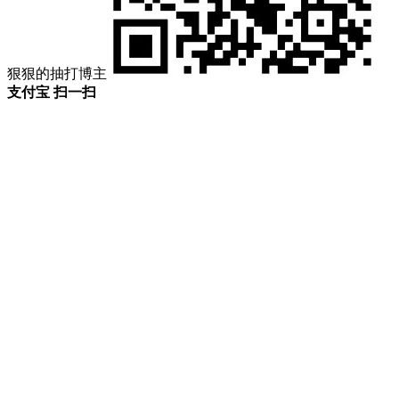
狠狠的抽打博主
支付宝 扫一扫