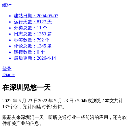
跳
统计
到
建站日期：2004-05-07
内
运行天数：8127 天
容
分类总数：11 个
日志总数：1353 篇
标签数量：792 个
评论总数：1345 条
链接数量：0 个
最后更新：2026-4-14
登录
Diaries
在深圳晃悠一天
2022 年 5 月 23 日
2022 年 5 月 23 日
/
5.04k次浏览
/
本文共计
137个字，预计阅读时长1分钟。
跟基友来深圳混一天，听听交通行业一些前沿的应用，还有软
件相关产业的信息。