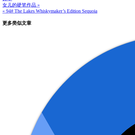
女儿的硬笔作品 »
文
« 94# The Lakes Whiskymaker’s Edition Sequoia
章
更多类似文章
导
航