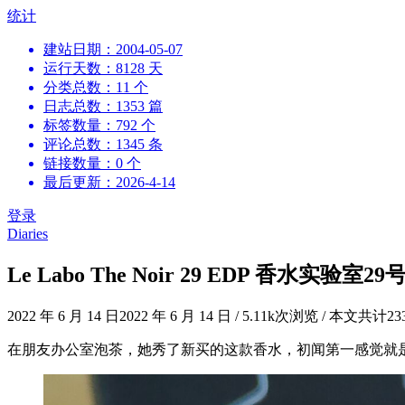
跳
统计
到
建站日期：2004-05-07
内
运行天数：8128 天
容
分类总数：11 个
日志总数：1353 篇
标签数量：792 个
评论总数：1345 条
链接数量：0 个
最后更新：2026-4-14
登录
Diaries
Le Labo The Noir 29 EDP 香水实验
2022 年 6 月 14 日
2022 年 6 月 14 日
/
5.11k次浏览
/
本文共计23
在朋友办公室泡茶，她秀了新买的这款香水，初闻第一感觉就