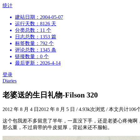
跳
统计
到
建站日期：2004-05-07
内
运行天数：8126 天
容
分类总数：11 个
日志总数：1353 篇
标签数量：792 个
评论总数：1345 条
链接数量：0 个
最后更新：2026-4-14
登录
Diaries
老婆送的生日礼物-Filson 320
2012 年 8 月 4 日
2012 年 8 月 5 日
/
4.93k次浏览
/
本文共计106
这个包我差不多留意了半年，一直没下手，还是老婆心疼俺啊，
那么重，不过肩带的牛皮挺厚，背起来还不服帖。