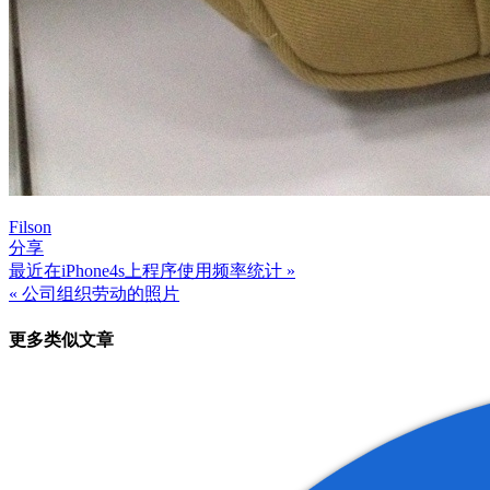
Filson
分享
最近在iPhone4s上程序使用频率统计 »
文
« 公司组织劳动的照片
章
更多类似文章
导
航