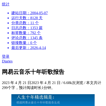
跳
统计
到
建站日期：2004-05-07
内
运行天数：8128 天
容
分类总数：11 个
日志总数：1353 篇
标签数量：792 个
评论总数：1345 条
链接数量：0 个
最后更新：2026-4-14
登录
Diaries
网易云音乐十年听歌报告
2023 年 4 月 21 日
2023 年 4 月 21 日
/
6.68k次浏览
/
本文共计
299个字，预计阅读时长1分钟。