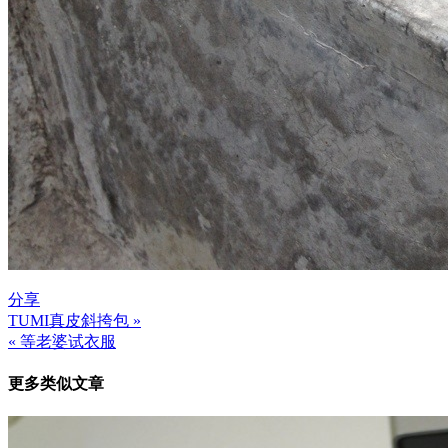
分享
TUMI真皮斜挎包 »
文
« 等老婆试衣服
章
更多类似文章
导
航