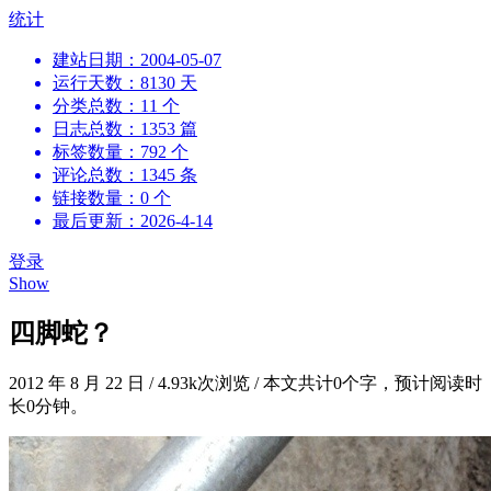
跳
统计
到
建站日期：2004-05-07
内
运行天数：8130 天
容
分类总数：11 个
日志总数：1353 篇
标签数量：792 个
评论总数：1345 条
链接数量：0 个
最后更新：2026-4-14
登录
Show
四脚蛇？
2012 年 8 月 22 日
/
4.93k次浏览
/
本文共计0个字，预计阅读时
长0分钟。