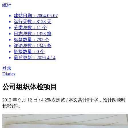
跳
统计
到
建站日期：2004-05-07
内
运行天数：8128 天
容
分类总数：11 个
日志总数：1353 篇
标签数量：792 个
评论总数：1345 条
链接数量：0 个
最后更新：2026-4-14
登录
Diaries
公司组织体检项目
2012 年 9 月 12 日
/
4.25k次浏览
/
本文共计0个字，预计阅读时
长0分钟。