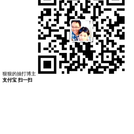
狠狠的抽打博主
支付宝 扫一扫