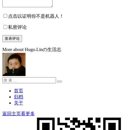
点击以证明你不是机器人！
私密评论
More about Hugo.Linの生活志
搜
搜
索：
索
首页
归档
关于
返回主页看更多