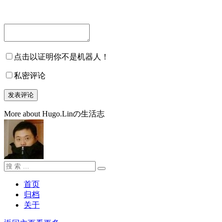
点击以证明你不是机器人！
私密评论
More about Hugo.Linの生活志
搜
搜
索：
索
首页
归档
关于