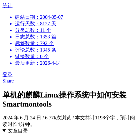
跳
统计
到
建站日期：2004-05-07
内
运行天数：8127 天
容
分类总数：11 个
日志总数：1353 篇
标签数量：792 个
评论总数：1345 条
链接数量：0 个
最后更新：2026-4-14
登录
Share
单机的麒麟Linux操作系统中如何安装
Smartmontools
2024 年 6 月 24 日
/
6.77k次浏览
/
本文共计1198个字，预计阅
读时长4分钟。
文章目录