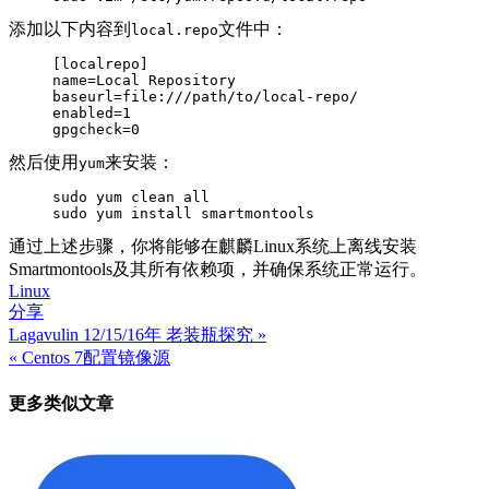
添加以下内容到
文件中：
local.repo
[
localrepo
]
name
=
Local Repository
baseurl
=
file:///path/to/local-repo/
enabled
=
1
gpgcheck
=
0
然后使用
来安装：
yum
sudo
 yum clean all

sudo
 yum 
install
通过上述步骤，你将能够在麒麟Linux系统上离线安装
Smartmontools及其所有依赖项，并确保系统正常运行。
Linux
分享
Lagavulin 12/15/16年 老装瓶探究 »
文
« Centos 7配置镜像源
章
更多类似文章
导
航