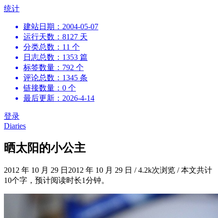
跳
统计
到
建站日期：2004-05-07
内
运行天数：8127 天
容
分类总数：11 个
日志总数：1353 篇
标签数量：792 个
评论总数：1345 条
链接数量：0 个
最后更新：2026-4-14
登录
Diaries
晒太阳的小公主
2012 年 10 月 29 日
2012 年 10 月 29 日
/
4.2k次浏览
/
本文共计
10个字，预计阅读时长1分钟。