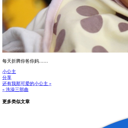
每天折腾你爸你妈……
小公主
分享
还有我那可爱的小公主 »
文
« 洗澡三部曲
章
更多类似文章
导
航