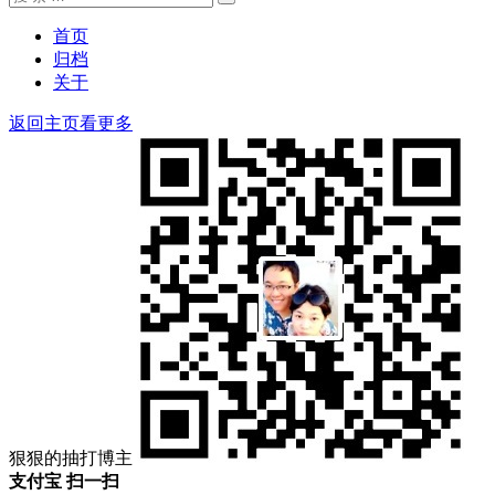
搜
索：
索
首页
归档
关于
返回主页看更多
狠狠的抽打博主
支付宝 扫一扫