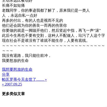
主动永远比被动好
长痛不如短痛
老魏同学，你的事迹我都了解了，原来我们是一类人
人 ，永远自私一点好
再多的付出，有的人也是视而不见的
他们还会因为你的善良一而再的伤害你
你要做的就是一脚踹开他们，然后竖起中指，再飞一声“滚”
此后今生再也不要有交割，这种人不配做人，玷污了人这个字
现在社会不是谁没有了谁就不能生存，人要有底线。
～～～～～～～～～～～～～～～～～～～～～～～～～～～
～～～
我没有退路，我只能往前冲，
我要怒放的生命
我想要怒放的生命
分享
帕瓦罗蒂今天去世了…… »
文
« 2007.09.25
章
更多类似文章
导
航