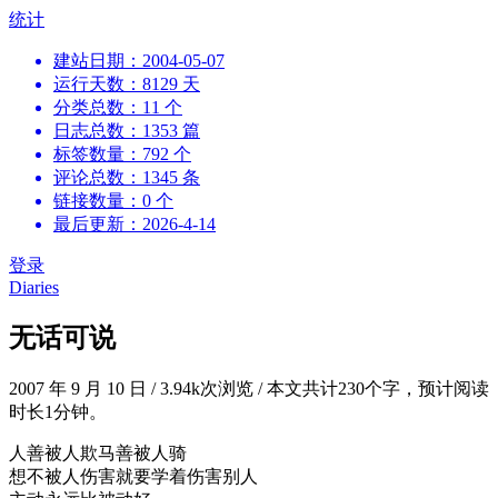
跳
统计
到
建站日期：2004-05-07
内
运行天数：8129 天
容
分类总数：11 个
日志总数：1353 篇
标签数量：792 个
评论总数：1345 条
链接数量：0 个
最后更新：2026-4-14
登录
Diaries
无话可说
2007 年 9 月 10 日
/
3.94k次浏览
/
本文共计230个字，预计阅读
时长1分钟。
人善被人欺马善被人骑
想不被人伤害就要学着伤害别人