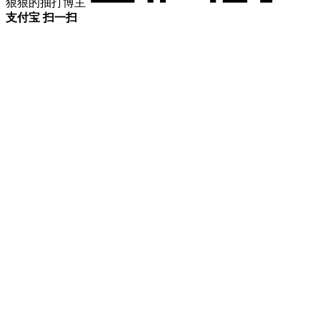
狠狠的抽打博主
支付宝 扫一扫