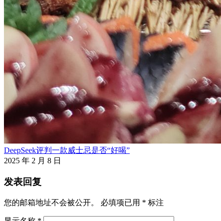
DeepSeek评判一款威士忌是否“好喝”
2025 年 2 月 8 日
发表回复
您的邮箱地址不会被公开。
必填项已用
*
标注
显示名称
*