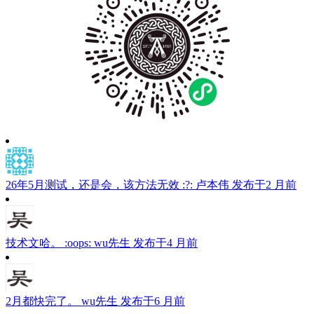
26年5月测试，还是会，该方法无效 :?:
卢本伟
发布于2 月前
技术文哈。 :oops:
wu先生
发布于4 月前
2月都快完了。
wu先生
发布于6 月前