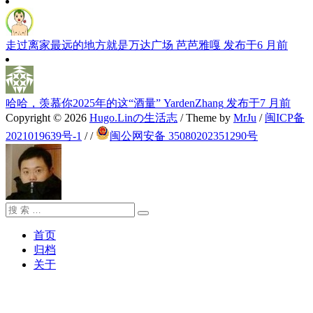
走过离家最远的地方就是万达广场
芭芭雅嘎
发布于6 月前
哈哈，羡慕你2025年的这“酒量”
YardenZhang
发布于7 月前
Copyright © 2026
Hugo.Linの生活志
/ Theme by
MrJu
/
闽ICP备
2021019639号-1
/
/
闽公网安备 35080202351290号
搜
搜
索：
索
首页
归档
关于