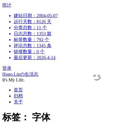
跳
统计
到
建站日期：2004-05-07
内
运行天数：8126 天
容
分类总数：11 个
日志总数：1353 篇
标签数量：792 个
评论总数：1345 条
链接数量：0 个
最后更新：2026-4-14
登录
Hugo.Linの生活志
It's My Life.
首页
归档
关于
标签：
字体