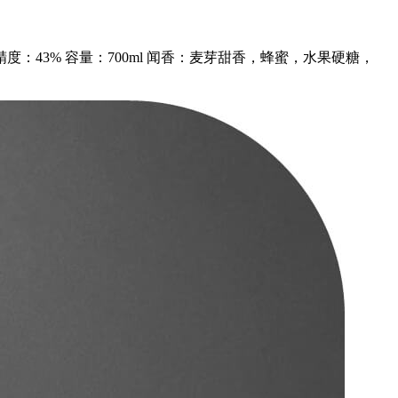
mill, Glen Moray 酒精度：43% 容量：700ml 闻香：麦芽甜香，蜂蜜，水果硬糖，