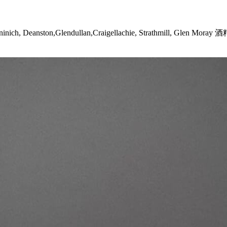
：Teaninich, Deanston,Glendullan,Craigellachie, Strath