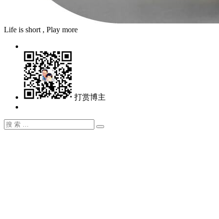
Life is short , Play more
打赏博主
搜
搜
索：
索