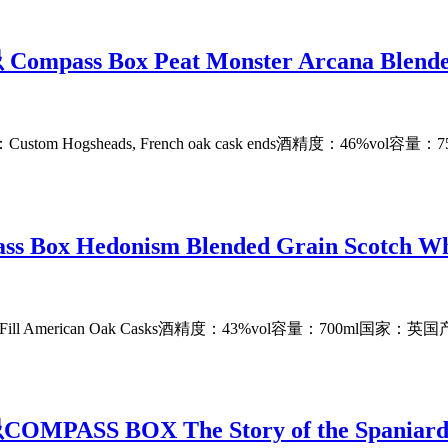
x Peat Monster Arcana Blended M
Hogsheads, French oak cask ends酒精度：46%vol容量
edonism Blended Grain Scotch Wh
American Oak Casks酒精度：43%vol容量：700ml国家：英国产区
X The Story of the Spaniard Blen