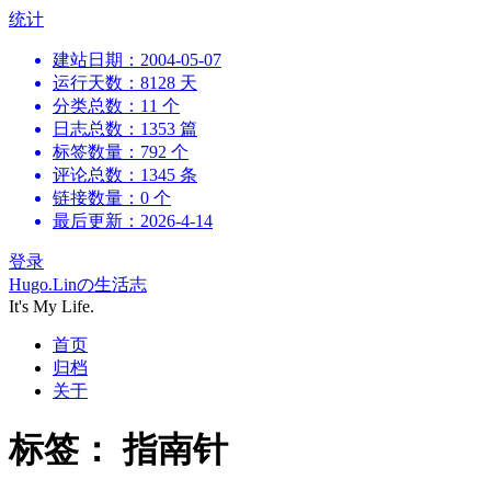
跳
统计
到
建站日期：2004-05-07
内
运行天数：8128 天
容
分类总数：11 个
日志总数：1353 篇
标签数量：792 个
评论总数：1345 条
链接数量：0 个
最后更新：2026-4-14
登录
Hugo.Linの生活志
It's My Life.
首页
归档
关于
标签：
指南针