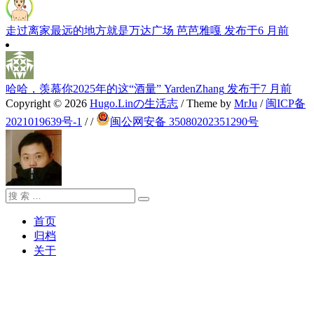
走过离家最远的地方就是万达广场
芭芭雅嘎
发布于6 月前
哈哈，羡慕你2025年的这“酒量”
YardenZhang
发布于7 月前
Copyright © 2026
Hugo.Linの生活志
/ Theme by
MrJu
/
闽ICP备
2021019639号-1
/
/
闽公网安备 35080202351290号
搜
搜
索：
索
首页
归档
关于