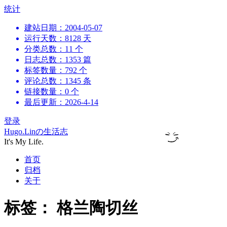
跳
统计
到
建站日期：2004-05-07
内
运行天数：8128 天
容
分类总数：11 个
日志总数：1353 篇
标签数量：792 个
评论总数：1345 条
链接数量：0 个
最后更新：2026-4-14
登录
Hugo.Linの生活志
It's My Life.
首页
归档
关于
标签：
格兰陶切丝