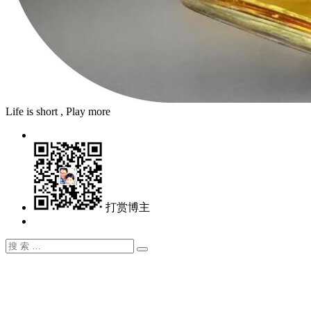
Life is short , Play more
打赏博主
搜
搜
索：
索