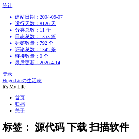
跳
统计
到
建站日期：2004-05-07
内
运行天数：8126 天
容
分类总数：11 个
日志总数：1353 篇
标签数量：792 个
评论总数：1345 条
链接数量：0 个
最后更新：2026-4-14
登录
Hugo.Linの生活志
It's My Life.
首页
归档
关于
标签：
源代码 下载 扫描软件