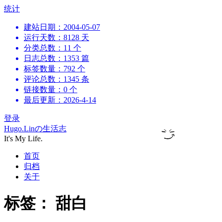
跳
统计
到
建站日期：2004-05-07
内
运行天数：8128 天
容
分类总数：11 个
日志总数：1353 篇
标签数量：792 个
评论总数：1345 条
链接数量：0 个
最后更新：2026-4-14
登录
Hugo.Linの生活志
It's My Life.
首页
归档
关于
标签：
甜白