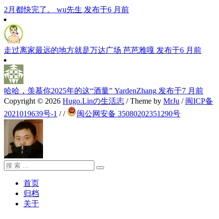
2月都快完了。
wu先生
发布于6 月前
走过离家最远的地方就是万达广场
芭芭雅嘎
发布于6 月前
哈哈，羡慕你2025年的这“酒量”
YardenZhang
发布于7 月前
Copyright © 2026
Hugo.Linの生活志
/ Theme by
MrJu
/
闽ICP备
2021019639号-1
/
/
闽公网安备 35080202351290号
搜
搜
索：
索
首页
归档
关于