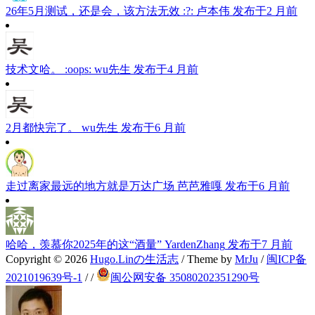
26年5月测试，还是会，该方法无效 :?:
卢本伟
发布于2 月前
技术文哈。 :oops:
wu先生
发布于4 月前
2月都快完了。
wu先生
发布于6 月前
走过离家最远的地方就是万达广场
芭芭雅嘎
发布于6 月前
哈哈，羡慕你2025年的这“酒量”
YardenZhang
发布于7 月前
Copyright © 2026
Hugo.Linの生活志
/ Theme by
MrJu
/
闽ICP备
2021019639号-1
/
/
闽公网安备 35080202351290号