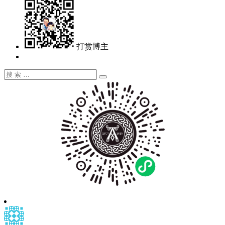
打赏博主
搜
搜
索：
索