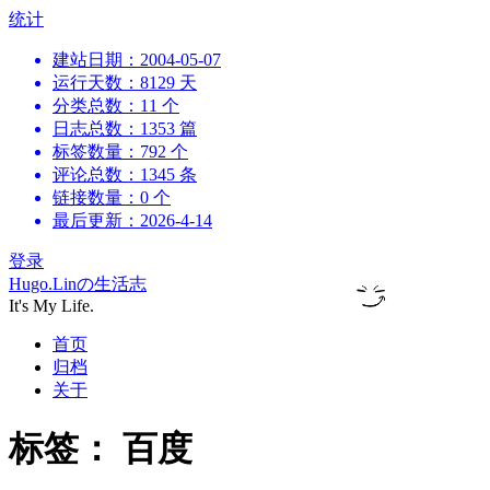
跳
统计
到
建站日期：2004-05-07
内
运行天数：8129 天
容
分类总数：11 个
日志总数：1353 篇
标签数量：792 个
评论总数：1345 条
链接数量：0 个
最后更新：2026-4-14
登录
Hugo.Linの生活志
It's My Life.
首页
归档
关于
标签：
百度