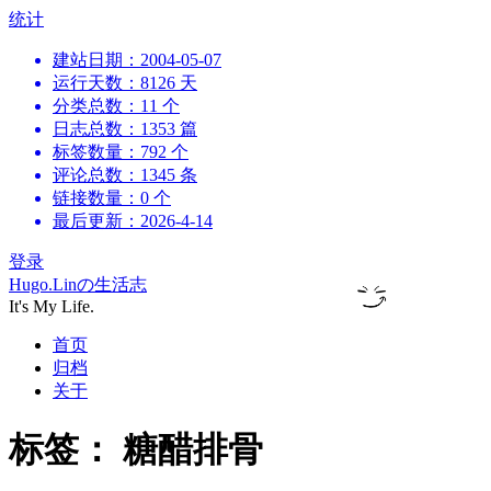
跳
统计
到
建站日期：2004-05-07
内
运行天数：8126 天
容
分类总数：11 个
日志总数：1353 篇
标签数量：792 个
评论总数：1345 条
链接数量：0 个
最后更新：2026-4-14
登录
Hugo.Linの生活志
It's My Life.
首页
归档
关于
标签：
糖醋排骨