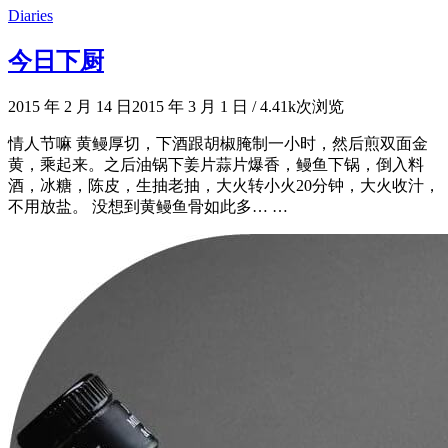
Diaries
今日下厨
2015 年 2 月 14 日
2015 年 3 月 1 日
/
4.41k次浏览
情人节嘛 黄鳗厚切，下酒跟胡椒腌制一小时，然后煎双面金
黄，乘起来。之后油锅下姜片蒜片爆香，鳗鱼下锅，倒入料
酒，冰糖，陈皮，生抽老抽，大火转小火20分钟，大火收汁，
不用放盐。 没想到黄鳗鱼骨如此多… …