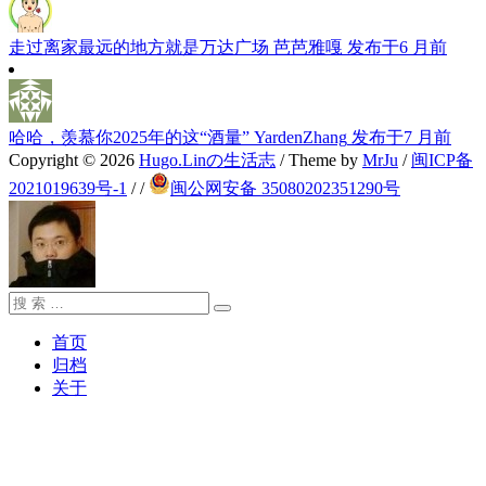
走过离家最远的地方就是万达广场
芭芭雅嘎
发布于6 月前
哈哈，羡慕你2025年的这“酒量”
YardenZhang
发布于7 月前
Copyright © 2026
Hugo.Linの生活志
/ Theme by
MrJu
/
闽ICP备
2021019639号-1
/
/
闽公网安备 35080202351290号
搜
搜
索：
索
首页
归档
关于