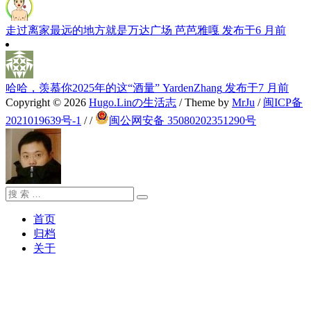
走过离家最远的地方就是万达广场
芭芭雅嘎
发布于6 月前
哈哈，羡慕你2025年的这“酒量”
YardenZhang
发布于7 月前
Copyright © 2026
Hugo.Linの生活志
/ Theme by
MrJu
/
闽ICP备
2021019639号-1
/
/
闽公网安备 35080202351290号
搜
搜
索：
索
首页
归档
关于