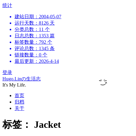
跳
统计
到
建站日期：2004-05-07
内
运行天数：8126 天
容
分类总数：11 个
日志总数：1353 篇
标签数量：792 个
评论总数：1345 条
链接数量：0 个
最后更新：2026-4-14
登录
Hugo.Linの生活志
It's My Life.
首页
归档
关于
标签：
Jacket