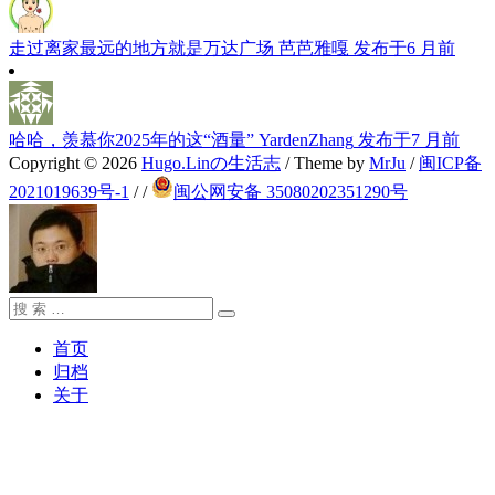
走过离家最远的地方就是万达广场
芭芭雅嘎
发布于6 月前
哈哈，羡慕你2025年的这“酒量”
YardenZhang
发布于7 月前
Copyright © 2026
Hugo.Linの生活志
/ Theme by
MrJu
/
闽ICP备
2021019639号-1
/
/
闽公网安备 35080202351290号
搜
搜
索：
索
首页
归档
关于