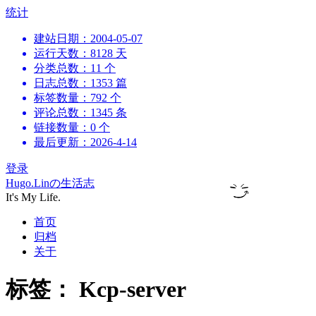
跳
统计
到
建站日期：2004-05-07
内
运行天数：8128 天
容
分类总数：11 个
日志总数：1353 篇
标签数量：792 个
评论总数：1345 条
链接数量：0 个
最后更新：2026-4-14
登录
Hugo.Linの生活志
It's My Life.
首页
归档
关于
标签：
Kcp-server