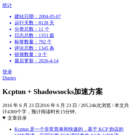
跳
统计
到
建站日期：2004-05-07
内
运行天数：8128 天
容
分类总数：11 个
日志总数：1353 篇
标签数量：792 个
评论总数：1345 条
链接数量：0 个
最后更新：2026-4-14
登录
Diaries
Kcptun + Shadowsocks加速方案
2016 年 6 月 23 日
2016 年 6 月 23 日
/
205.24k次浏览
/
本文共
计4300个字，预计阅读时长15分钟。
文章目录
Kcptun 是一个非常简单和快速的，基于 KCP 协议的