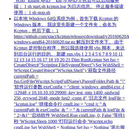
echo "killing $PID" kill -9 $PID fi 然后可以启动服务
端： 1 sh start.sh kcptun.log 为日志信息。 停止服务端请
使用： 1 sh stop.sh
以本地 Windows 64位系统为例，首先下载 Kcptun 的
Windows 版本。 我这里先新建一个文件夹，命名为
Kcptun，然后下载： 1
https://github.com/xtaci/kcptun/releases/download/v20160620/
windows-amd64-20160620.tar.gz 解压到文件夹下。 由于
Kcptun 是控制台程序，所以我选择使用 vbs 脚本，来达
到后台运行的目的。 新建 run.vbs 1 2 3 4 5 6 7 8 9 10 11
12 13 14 15 16 17 18 19 20 21 Dim RunKcptun Set fso =
CreateObject("Scripting.FileSystemObject") Set WshShell =
WScript.CreateObject("WScript.Shell") '获取文件路径
currentPath =
fso.GetFile(Wscript.ScriptFullName).ParentFolder.Path & "\"
'软件运行参数 exeConfig = "client_windows_amd64.exe -l
:12948 -r 10.10.10.10:29900 -key test -mtu 1400 -sndwnd
256 -rcvwnd 2048 -mode fast2 -conn 4" '日志文件 logFile =
"kcptun.log" '拼接命令行 cmdLine = "cmd /c " &
currentPath & exeConfig & " > " & currentPath & logFile &
" 2>&1" '启动软件 WshShell.Run cmdLine, 0, False '等待1
秒 'WScript.Sleep 1000 '打印运行命令 'Wscript.echo
cmdLine Set WshShell = Nothing Set fso = Nothing '退出脚