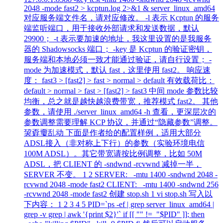
2048 -mode fast2 > kcptun.log 2>&1 & server_linux_amd64
对应服务端文件名，请对应修改。 -l 表示 Kcptun 的服务
端监听端口，用于接收外部请求和发送数据，默认
29900； -t 表示要加速的地址，我这里设置的是我服务
器的 Shadowsocks 端口； -key 是 Kcptun 的验证密钥，
服务端和本地必须一致才能通过验证，请自行设置； -
mode 为加速模式，默认 fast，这里使用 fast2。 响应速
度： fast3 > [fast2] > fast > normal > default 有效载荷比：
default > normal > fast > [fast2] > fast3 中间 mode 参数比较
均衡，总之就是越快越浪费带宽，推荐模式 fast2。 其他
参数，请使用 ./server_linux_amd64 -h 查看，更深层次的
参数调整需要理解 KCP 协议，并通过“隐藏参数”调整。
巭孬嫑乱动 下面是作者给的配置样例，适用大部分
ADSL接入（非对称上下行）的参数（实验环境电信
100M ADSL）。其它带宽请按比例调整，比如 50M
ADSL，把 CLIENT 的 -sndwnd -rcvwnd 减掉一半，
SERVER 不变。 1 2 SERVER: -mtu 1400 -sndwnd 2048 -
rcvwnd 2048 -mode fast2 CLIENT: -mtu 1400 -sndwnd 256
-rcvwnd 2048 -mode fast2 创建 stop.sh 1 vi stop.sh 写入以
下内容： 1 2 3 4 5 PID=`ps -ef | grep server_linux_amd64 |
grep -v grep | awk '{print $2}'` if [[ "" != "$PID" ]]; then