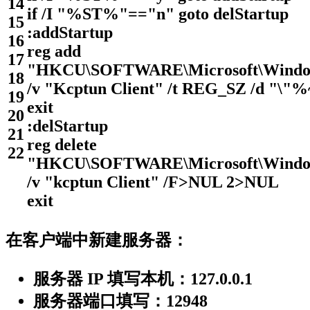
14
if
/
I
"%ST%"
==
"n"
goto
delStartup
15
:addStartup
16
reg
add
17
"HKCU\SOFTWARE\Microsoft\Window
18
/
v
"Kcptun Client"
/
t REG
_
SZ
/
d
"\"%
19
exit
20
:delStartup
21
reg
delete
22
"HKCU\SOFTWARE\Microsoft\Window
/
v
"kcptun Client"
/
F
>
NUL 2
>
NUL
exit
在客户端中新建服务器：
服务器 IP 填写本机：127.0.0.1
服务器端口填写：12948