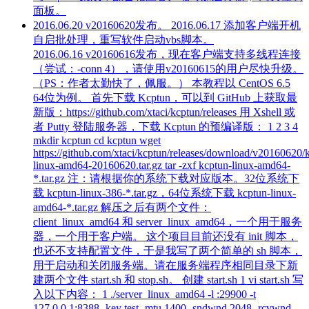
面板。
2016.06.20 v20160620发布。 2016.06.17 添加客户端开机
自启批处理，重写软件启动vbs脚本。
2016.06.16 v20160616发布，现在客户端支持多线程连接
（尝试：-conn 4），请使用v20160615的用户尽快升级。
（PS：作者太勤快了，佩服。） 本教程以 CentOS 6.5
64位为例。 首先下载 Kcptun，可以到 GitHub 上获取最
新版：https://github.com/xtaci/kcptun/releases 用 Xshell 或
者 Putty 登陆服务器，下载 Kcptun 的预编译版： 1 2 3 4
mkdir kcptun cd kcptun wget
https://github.com/xtaci/kcptun/releases/download/v20160620/
linux-amd64-20160620.tar.gz tar -zxf kcptun-linux-amd64-
*.tar.gz 注：请根据你的系统下载对应版本。32位系统下
载 kcptun-linux-386-*.tar.gz，64位系统下载 kcptun-linux-
amd64-*.tar.gz 解压之后有两个文件：
client_linux_amd64 和 server_linux_amd64，一个用于服务
器，一个用于客户端。 这个项目目前还没有 init 脚本，
也还不支持配置文件，于是我写了两个简单的 sh 脚本，
用于启动和关闭服务端。请在服务端程序相同目录下新
建两个文件 start.sh 和 stop.sh。 创建 start.sh 1 vi start.sh 写
入以下内容： 1 ./server_linux_amd64 -l :29900 -t
127.0.0.1:8388 -key test -mtu 1400 -sndwnd 2048 -rcvwnd