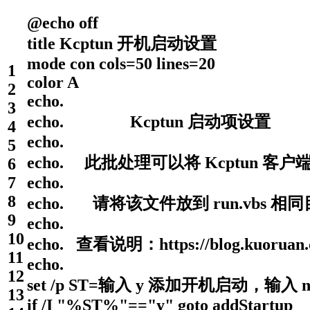
@echo
off
title
Kcptun 开机启动设置
mode
con cols
=
50 lines
=
20
1
color
A
2
echo
.
3
echo
. Kcptun 启动项设置
4
echo
.
5
echo
. 此批处理可以将 Kcptun 客
6
7
echo
.
8
echo
. 请将该文件放到 run.vbs 相
9
echo
.
10
echo
. 查看说明：https://blog.kuoruan.
11
echo
.
12
set
/
p ST
=
输入 y 添加开机启动，输入 
13
if
/
I
"%ST%"
==
"y"
goto
addStartup