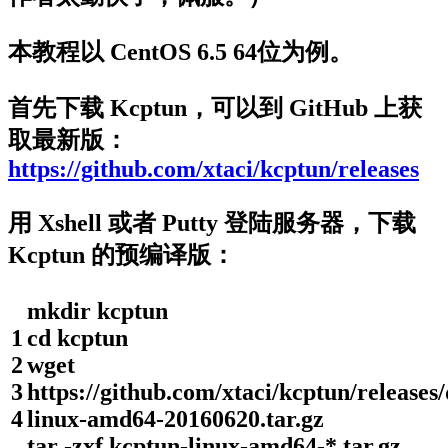
本教程以 CentOS 6.5 64位为例。
首先下载 Kcptun，可以到 GitHub 上获
取最新版：
https://github.com/xtaci/kcptun/releases
用 Xshell 或者 Putty 登陆服务器，下载
Kcptun 的预编译版：
mkdir
kcptun
1
cd
kcptun
2
wget
3
https
:
//github.com/xtaci/kcptun/release
4
linux-amd64-20160620.tar.gz
tar
-
zxf
kcptun
-
linux
-
amd64
-
*
.
tar
.
gz