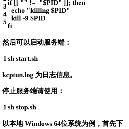
if
[
[
""
!=
"$PID"
]
]
;
then
3
echo
"killing $PID"
4
kill
-
9
$PID
5
fi
然后可以启动服务端：
1
sh
start
.
sh
kcptun.log 为日志信息。
停止服务端请使用：
1
sh
stop
.
sh
以本地 Windows 64位系统为例，首先下