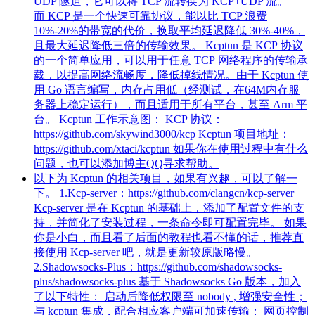
UDP 隧道，它可以将 TCP 流转换为 KCP+UDP 流。
而 KCP 是一个快速可靠协议，能以比 TCP 浪费
10%-20%的带宽的代价，换取平均延迟降低 30%-40%，
且最大延迟降低三倍的传输效果。 Kcptun 是 KCP 协议
的一个简单应用，可以用于任意 TCP 网络程序的传输承
载，以提高网络流畅度，降低掉线情况。由于 Kcptun 使
用 Go 语言编写，内存占用低（经测试，在64M内存服
务器上稳定运行），而且适用于所有平台，甚至 Arm 平
台。 Kcptun 工作示意图： KCP 协议：
https://github.com/skywind3000/kcp Kcptun 项目地址：
https://github.com/xtaci/kcptun 如果你在使用过程中有什么
问题，也可以添加博主QQ寻求帮助。
以下为 Kcptun 的相关项目，如果有兴趣，可以了解一
下。 1.Kcp-server：https://github.com/clangcn/kcp-server
Kcp-server 是在 Kcptun 的基础上，添加了配置文件的支
持，并简化了安装过程，一条命令即可配置完毕。 如果
你是小白，而且看了后面的教程也看不懂的话，推荐直
接使用 Kcp-server 吧，就是更新较原版略慢。
2.Shadowsocks-Plus：https://github.com/shadowsocks-
plus/shadowsocks-plus 基于 Shadowsocks Go 版本，加入
了以下特性： 启动后降低权限至 nobody , 增强安全性；
与 kcptun 集成，配合相应客户端可加速传输； 网页控制