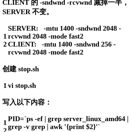
CLIENT 的 -sndwnd -rcvwnd 减掉一半，
SERVER 不变。
SERVER
:
-
mtu
1400
-
sndwnd
2048
-
1
rcvwnd
2048
-
mode
fast2
2
CLIENT
:
-
mtu
1400
-
sndwnd
256
-
rcvwnd
2048
-
mode
fast2
创建 stop.sh
1
vi
stop
.
sh
写入以下内容：
PID
=
`
ps
-
ef
|
grep
server_linux_amd64
|
1
grep
-
v
grep
|
awk
'{print $2}'
`
2