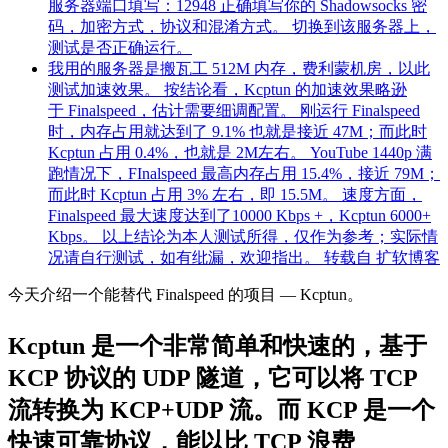
服务器端口填写：12948 正确填写你的 Shadowsocks 密
码，加密方式，协议和混淆方式。 切换到该服务器上，
测试是否正确运行。
我用的服务器是搬瓦工 512M 内存，费利蒙机房，以此
测试加速效果。 按结论看，Kcptun 的加速效果略逊
于 Finalspeed，估计需要细调配置。 刚运行 Finalspeed
时，内存占用就达到了 9.1% 也就是接近 47M；而此时
Kcptun 占用 0.4%，也就是 2M左右。 YouTube 1440p 满
跑情况下，FInalspeed 最高内存占用 15.4%，接近 79M；
而此时 Kcptun 占用 3% 左右，即 15.5M。 速度方面，
Finalspeed 最大速度达到了10000 Kbps +，Kcptun 6000+
Kbps。 以上结论为本人测试所得，仅作为参考；实际情
况请自行测试，如有纰漏，欢迎指出。 转载自 扩软博客
今天介绍一个能替代 Finalspeed 的项目 — Kcptun。
Kcptun 是一个非常简单和快速的，基于
KCP 协议的 UDP 隧道，它可以将 TCP
流转换为 KCP+UDP 流。而 KCP 是一个
快速可靠协议，能以比 TCP 浪费