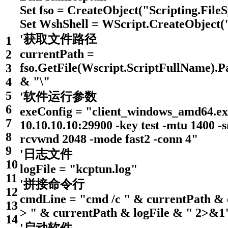
Set
fso
=
CreateObject
(
"Scripting.File
Set
WshShell
=
WScript
.
CreateObject
(
'获取文件路径
1
currentPath
=
2
fso
.
GetFile
(
Wscript
.
ScriptFullName
)
.
P
3
&
"\"
4
5
'软件运行参数
6
exeConfig = "
client_windows_amd64
.
ex
7
10.10.10.10
:
29900
-
key
test
-
mtu
1400
-
8
rcvwnd
2048
-
mode
fast2
-
conn
4
"
9
'日志文件
10
logFile = "
kcptun
.
log
"
11
'拼接命令行
12
cmdLine = "
cmd
/
c
" & currentPath &
13
>
" & currentPath & logFile & "
2
>
&
1
14
'启动软件