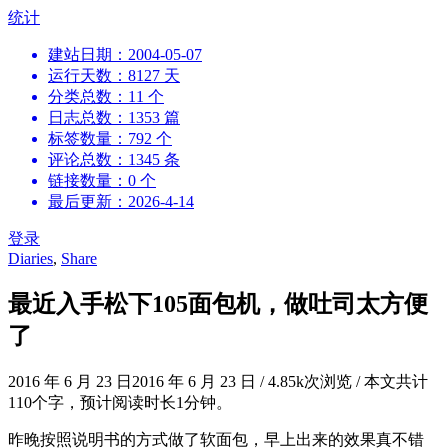
跳
统计
到
建站日期：2004-05-07
内
运行天数：8127 天
容
分类总数：11 个
日志总数：1353 篇
标签数量：792 个
评论总数：1345 条
链接数量：0 个
最后更新：2026-4-14
登录
Diaries
,
Share
最近入手松下105面包机，做吐司太方便
了
2016 年 6 月 23 日
2016 年 6 月 23 日
/
4.85k次浏览
/
本文共计
110个字，预计阅读时长1分钟。
昨晚按照说明书的方式做了软面包，早上出来的效果真不错