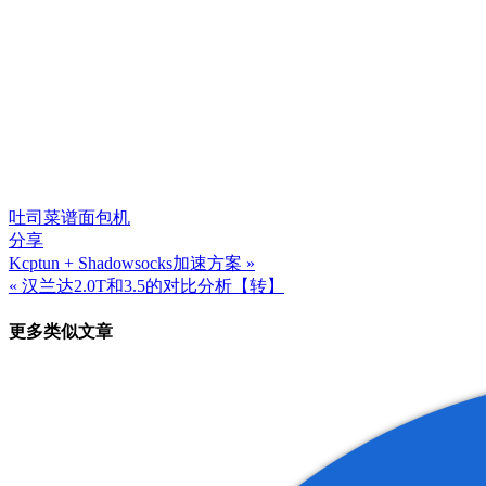
吐司
菜谱
面包机
分享
Kcptun + Shadowsocks加速方案 »
文
« 汉兰达2.0T和3.5的对比分析【转】
章
更多类似文章
导
航