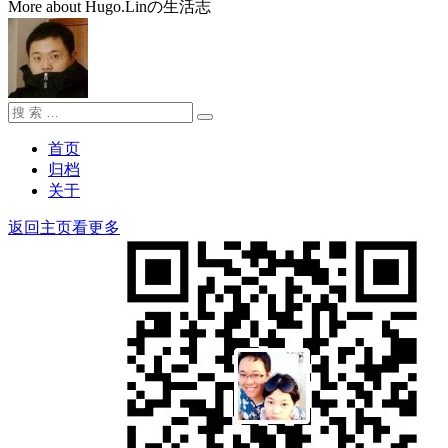
More about Hugo.Linの生活志
搜
搜
索：
索
首页
归档
关于
返回主页看更多