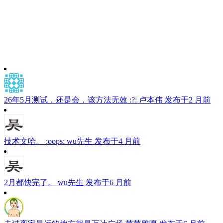
26年5月测试，还是会，该方法无效 :?:
卢本伟
发布于2 月前
技术文哈。 :oops:
wu先生
发布于4 月前
2月都快完了。
wu先生
发布于6 月前