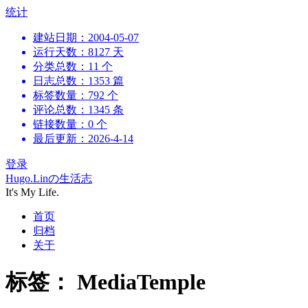
跳
统计
到
建站日期：2004-05-07
内
运行天数：8127 天
容
分类总数：11 个
日志总数：1353 篇
标签数量：792 个
评论总数：1345 条
链接数量：0 个
最后更新：2026-4-14
登录
Hugo.Linの生活志
It's My Life.
首页
归档
关于
标签：
MediaTemple