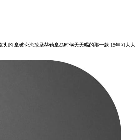
噱头的 拿破仑流放圣赫勒拿岛时候天天喝的那一款 15年习大大