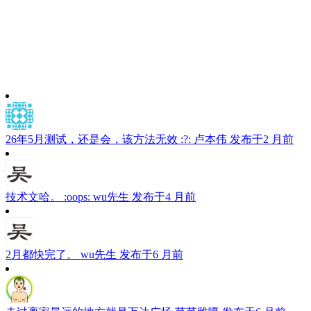
26年5月测试，还是会，该方法无效 :?:
卢本伟
发布于2 月前
技术文哈。 :oops:
wu先生
发布于4 月前
2月都快完了。
wu先生
发布于6 月前