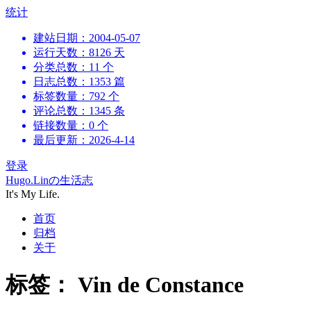
跳
统计
到
建站日期：2004-05-07
内
运行天数：8126 天
容
分类总数：11 个
日志总数：1353 篇
标签数量：792 个
评论总数：1345 条
链接数量：0 个
最后更新：2026-4-14
登录
Hugo.Linの生活志
It's My Life.
首页
归档
关于
标签：
Vin de Constance