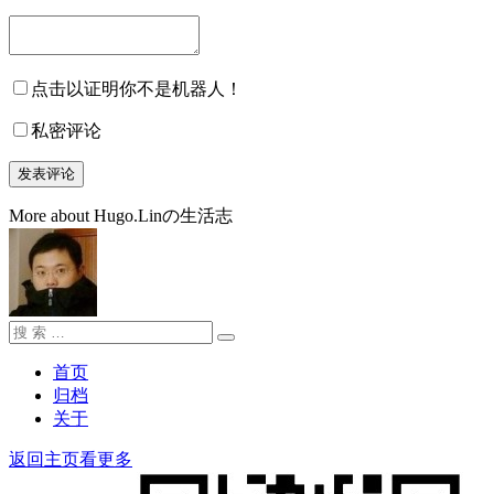
点击以证明你不是机器人！
私密评论
More about Hugo.Linの生活志
搜
搜
索：
索
首页
归档
关于
返回主页看更多