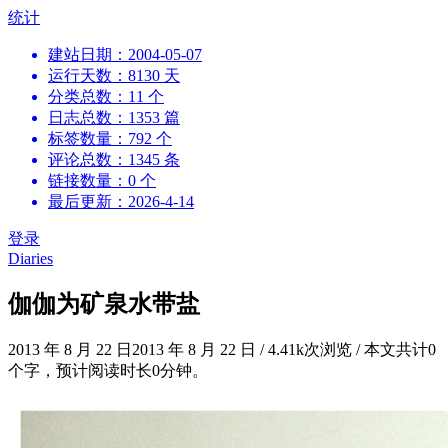
跳
统计
到
建站日期：2004-05-07
内
运行天数：8130 天
容
分类总数：11 个
日志总数：1353 篇
标签数量：792 个
评论总数：1345 条
链接数量：0 个
最后更新：2026-4-14
登录
Diaries
伽伽为矿泉水带盐
2013 年 8 月 22 日
2013 年 8 月 22 日
/
4.41k次浏览
/
本文共计0
个字，预计阅读时长0分钟。