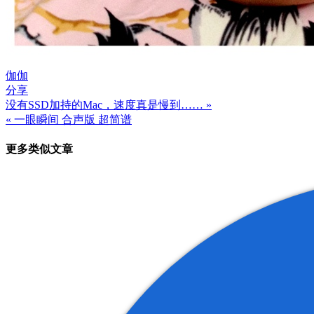
伽伽
分享
没有SSD加持的Mac，速度真是慢到…… »
文
« 一眼瞬间 合声版 超简谱
章
更多类似文章
导
航