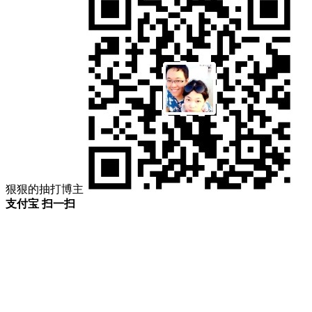
狠狠的抽打博主
支付宝 扫一扫