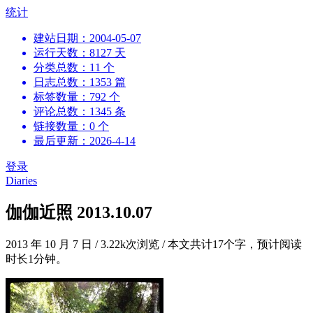
跳
统计
到
建站日期：2004-05-07
内
运行天数：8127 天
容
分类总数：11 个
日志总数：1353 篇
标签数量：792 个
评论总数：1345 条
链接数量：0 个
最后更新：2026-4-14
登录
Diaries
伽伽近照 2013.10.07
2013 年 10 月 7 日
/
3.22k次浏览
/
本文共计17个字，预计阅读
时长1分钟。