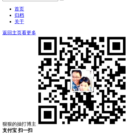
搜
索：
索
首页
归档
关于
返回主页看更多
狠狠的抽打博主
支付宝 扫一扫