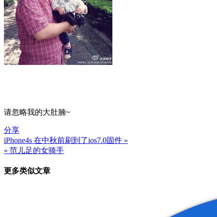
请忽略我的大肚腩~
分享
iPhone4s 在中秋前刷到了ios7.0固件 »
文
« 范儿足的女骑手
章
更多类似文章
导
航