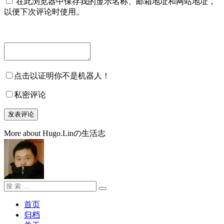
在此浏览器中保存我的显示名称、邮箱地址和网站地址，
以便下次评论时使用。
点击以证明你不是机器人！
私密评论
More about Hugo.Linの生活志
搜
搜
索：
索
首页
归档