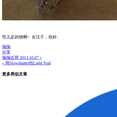
范儿足的很啊~ 女汉子，你好。
伽伽
分享
伽伽近照 2013.10.07 »
文
« 用Slowshutter拍Light Trail
章
更多类似文章
导
航