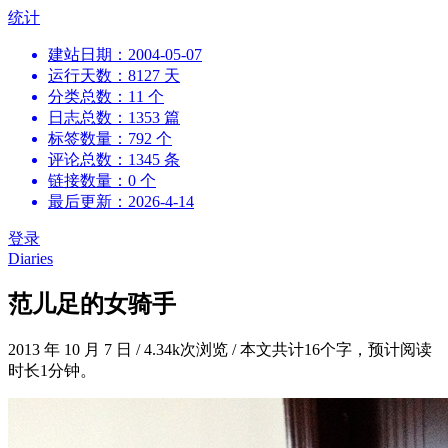
跳
统计
到
建站日期：2004-05-07
内
运行天数：8127 天
容
分类总数：11 个
日志总数：1353 篇
标签数量：792 个
评论总数：1345 条
链接数量：0 个
最后更新：2026-4-14
登录
Diaries
范儿足的女骑手
2013 年 10 月 7 日
/
4.34k次浏览
/
本文共计16个字，预计阅读
时长1分钟。