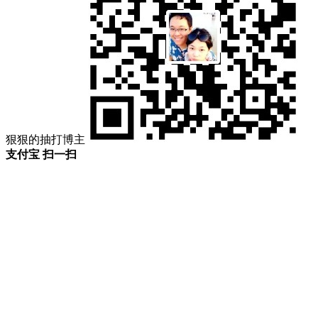
狠狠的抽打博主
支付宝 扫一扫