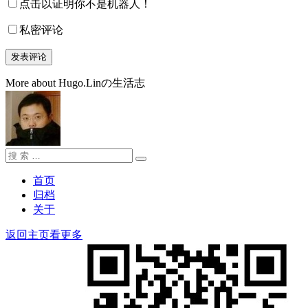
点击以证明你不是机器人！
私密评论
More about Hugo.Linの生活志
搜
搜
索：
索
首页
归档
关于
返回主页看更多