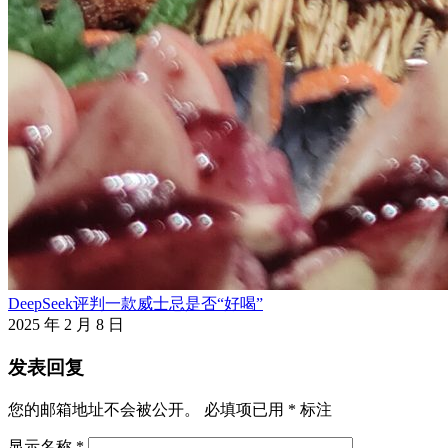
DeepSeek评判一款威士忌是否“好喝”
2025 年 2 月 8 日
发表回复
您的邮箱地址不会被公开。
必填项已用
*
标注
显示名称
*