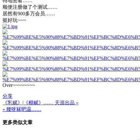
特地去看……
顺便注册做了个测试……
居然有900多万会员……
挺好玩~~~
Over~~~~~~~~
分享
《乳赋》|《棍赋》…… 天涯出品 »
文
« 腰呀冧吧温……
章
更多类似文章
导
航