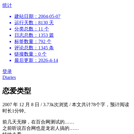
跳
统计
到
建站日期：2004-05-07
内
运行天数：8130 天
容
分类总数：11 个
日志总数：1353 篇
标签数量：792 个
评论总数：1345 条
链接数量：0 个
最后更新：2026-4-14
登录
Diaries
恋爱类型
2007 年 12 月 8 日
/
3.73k次浏览
/
本文共计78个字，预计阅读
时长1分钟。
前几天无聊，在百合网测试的……
之前听说百合网也是龙岩人搞的……