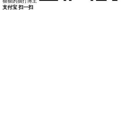
狠狠的抽打博主
支付宝 扫一扫