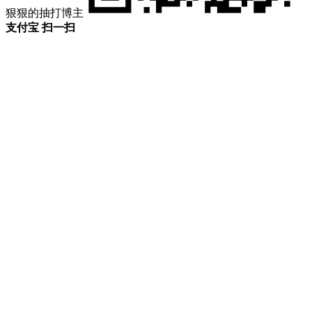
狠狠的抽打博主
支付宝 扫一扫