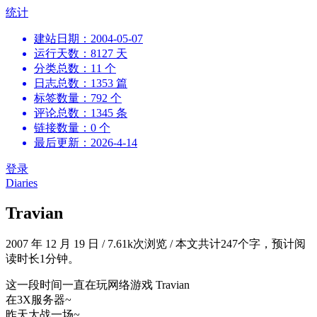
跳
统计
到
建站日期：2004-05-07
内
运行天数：8127 天
容
分类总数：11 个
日志总数：1353 篇
标签数量：792 个
评论总数：1345 条
链接数量：0 个
最后更新：2026-4-14
登录
Diaries
Travian
2007 年 12 月 19 日
/
7.61k次浏览
/
本文共计247个字，预计阅
读时长1分钟。
这一段时间一直在玩网络游戏 Travian
在3X服务器~
昨天大战一场~