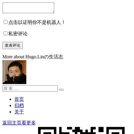
点击以证明你不是机器人！
私密评论
More about Hugo.Linの生活志
搜
搜
索：
索
首页
归档
关于
返回主页看更多