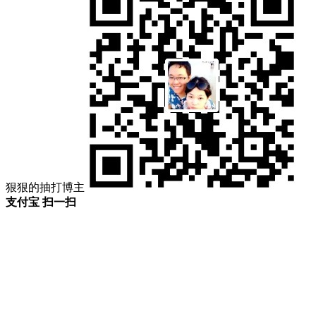
狠狠的抽打博主
支付宝 扫一扫