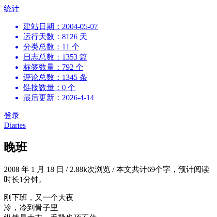
跳
统计
到
建站日期：2004-05-07
内
运行天数：8126 天
容
分类总数：11 个
日志总数：1353 篇
标签数量：792 个
评论总数：1345 条
链接数量：0 个
最后更新：2026-4-14
登录
Diaries
晚班
2008 年 1 月 18 日
/
2.88k次浏览
/
本文共计69个字，预计阅读
时长1分钟。
刚下班，又一个大夜
冷，冷到骨子里