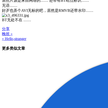
居然片源是来自网络的…… 还带有BT站点标识……
无语……
好歹也弄个AVI无标的吧，居然是RMVB还带水印……
BT无处不在 ……
分享
晚班 »
文
« Hello,stranger
章
更多类似文章
导
航