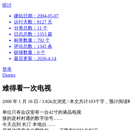
跳
统计
到
建站日期：2004-05-07
内
运行天数：8127 天
容
分类总数：11 个
日志总数：1353 篇
标签数量：792 个
评论总数：1345 条
链接数量：0 个
最后更新：2026-4-14
登录
Diaries
难得看一次电视
2008 年 1 月 18 日
/
3.82k次浏览
/
本文共计103个字，预计阅读
单位只有会议室有一台42寸的液晶电视
接的是村村通的数字信号……
今天点到 长汀 本地台……