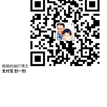
狠狠的抽打博主
支付宝 扫一扫