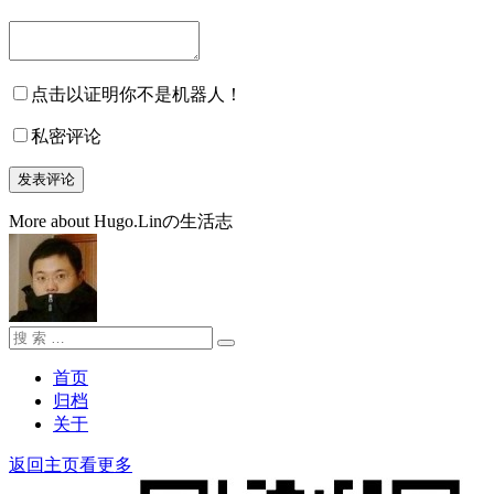
点击以证明你不是机器人！
私密评论
More about Hugo.Linの生活志
搜
搜
索：
索
首页
归档
关于
返回主页看更多