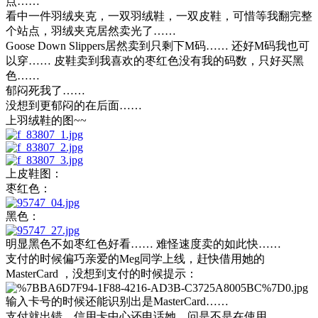
点……
看中一件羽绒夹克，一双羽绒鞋，一双皮鞋，可惜等我翻完整
个站点，羽绒夹克居然卖光了……
Goose Down Slippers居然卖到只剩下M码…… 还好M码我也可
以穿…… 皮鞋卖到我喜欢的枣红色没有我的码数，只好买黑
色……
郁闷死我了……
没想到更郁闷的在后面……
上羽绒鞋的图~~
上皮鞋图：
枣红色：
黑色：
明显黑色不如枣红色好看…… 难怪速度卖的如此快……
支付的时候偏巧亲爱的Meg同学上线，赶快借用她的
MasterCard ，没想到支付的时候提示：
输入卡号的时候还能识别出是MasterCard……
支付就出错，信用卡中心还电话她，问是不是在使用……