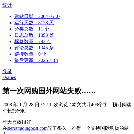
跳
统计
到
建站日期：2004-05-07
内
运行天数：8128 天
容
分类总数：11 个
日志总数：1353 篇
标签数量：792 个
评论总数：1345 条
链接数量：0 个
最后更新：2026-4-14
登录
Diaries
第一次网购国外网站失败……
2008 年 1 月 28 日
/
5.11k次浏览
/
本文共计409个字，预计阅读
时长2分钟。
昨天兴致很好
在
sierratradingpost.com
晃了很久，难得一个支持国际购物的站