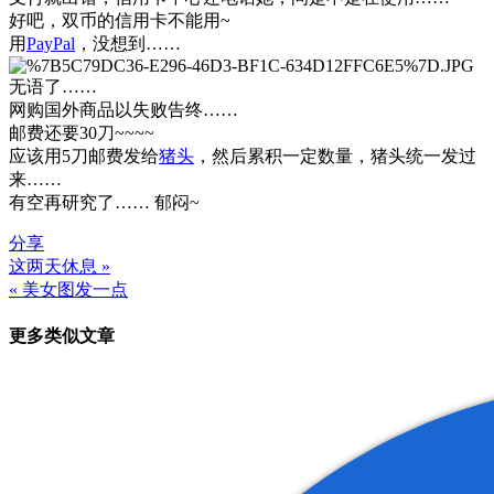
好吧，双币的信用卡不能用~
用
PayPal
，没想到……
无语了……
网购国外商品以失败告终……
邮费还要30刀~~~~
应该用5刀邮费发给
猪头
，然后累积一定数量，猪头统一发过
来……
有空再研究了…… 郁闷~
分享
这两天休息 »
文
« 美女图发一点
章
更多类似文章
导
航