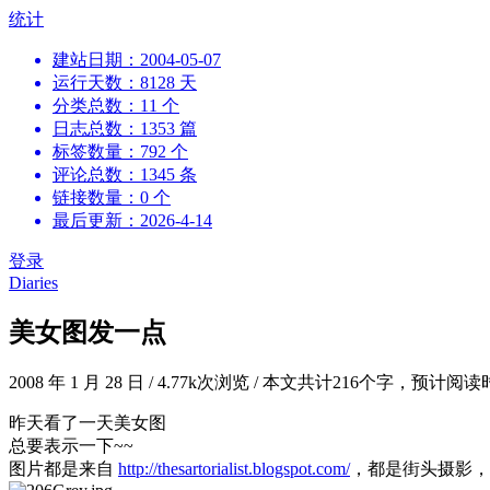
跳
统计
到
建站日期：2004-05-07
内
运行天数：8128 天
容
分类总数：11 个
日志总数：1353 篇
标签数量：792 个
评论总数：1345 条
链接数量：0 个
最后更新：2026-4-14
登录
Diaries
美女图发一点
2008 年 1 月 28 日
/
4.77k次浏览
/
本文共计216个字，预计阅读
昨天看了一天美女图
总要表示一下~~
图片都是来自
http://thesartorialist.blogspot.com/
，都是街头摄影，