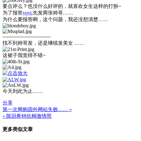
要点评么？也没什么好评的，就喜欢女生这样的打扮~
为了报答
yoyi
,先发两张帅哥……
为什么要报答咧，这个问题，我还没想清楚……
~~~~~~~~~~~~~~~~~
找不到帅哥发，还是继续发美女 ……
这裙子我觉得不错~
今天到此为止……
分享
第一次网购国外网站失败…… »
文
« 陈冠希钟欣桐激情照
章
更多类似文章
导