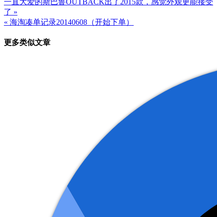
一直大爱的斯巴鲁OUTBACK出了2015款，感觉外观更能接受
文
了 »
章
« 海淘凑单记录20140608（开始下单）
导
更多类似文章
航