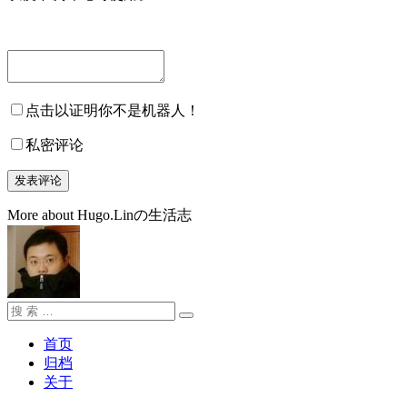
点击以证明你不是机器人！
私密评论
More about Hugo.Linの生活志
搜
搜
索：
索
首页
归档
关于