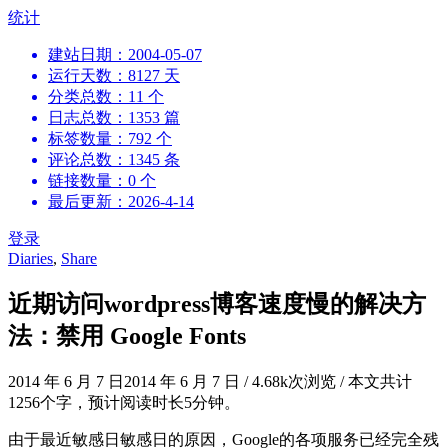
跳
统计
到
建站日期：2004-05-07
内
运行天数：8127 天
容
分类总数：11 个
日志总数：1353 篇
标签数量：792 个
评论总数：1345 条
链接数量：0 个
最后更新：2026-4-14
登录
Diaries
,
Share
近期访问wordpress博客速度慢的解决方
法：禁用 Google Fonts
2014 年 6 月 7 日
2014 年 6 月 7 日
/
4.68k次浏览
/
本文共计
1256个字，预计阅读时长5分钟。
由于最近敏感日敏感日的原因，Google的各项服务已经完全残