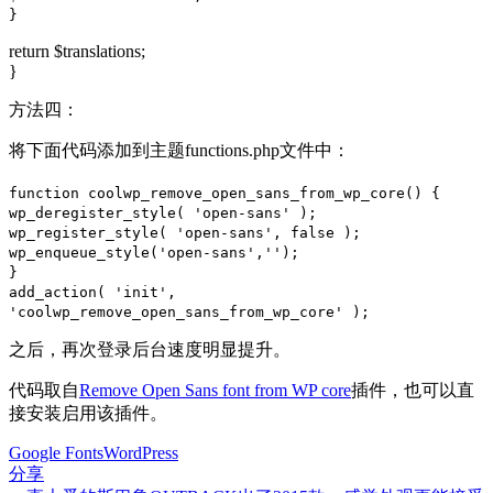
}
return $translations;
}
方法四：
将下面代码添加到主题functions.php文件中：
function coolwp_remove_open_sans_from_wp_core() {
wp_deregister_style( 'open-sans' );
wp_register_style( 'open-sans', false );
wp_enqueue_style('open-sans','');
}
add_action( 'init',
'coolwp_remove_open_sans_from_wp_core' );
之后，再次登录后台速度明显提升。
代码取自
Remove Open Sans font from WP core
插件，也可以直
接安装启用该插件。
Google Fonts
WordPress
分享