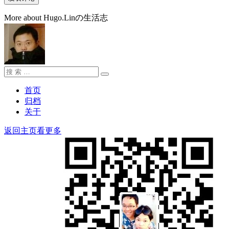
More about Hugo.Linの生活志
搜
搜
索：
索
首页
归档
关于
返回主页看更多