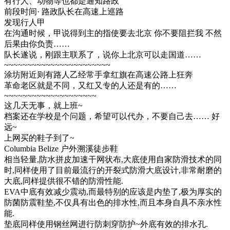
有行人、动物等也都是通知路政
前段时间· 路政队长在高速上巡路
发现行人甲
在沟通时候，甲说得到主的指使要去北京 你不要阻拦我 不然
后果由你负责……
队长遂说，刚跟主联系了，说你上北京可以走国道……
~~~~~~~~~~~~~~~~~~~~~~~
涂坊附近则有路人乙经常手拿红旗在高速公路上狂奔
革命老区就是不同，又红又专的人还是有的……
~~~~~~~~~~~~~~~~~~~~
这几天无事，就上班~
档案还在学校是个问题，希望可以代办，不要自己去…… 好
远~
上网买的鞋子到了~
Columbia Belize 户外溯溪徒步鞋
相当轻量,防水拼皮加速干网状布,大底使用自家防滑技术的同
时,同样使用了目前最流行的开裂式防滑大底设计,非常耐磨的
大底,同样提供很不错的防滑性能.
EVA中底有效减少震动,而最特别的应该是内垫了,极为厚实的
防菌防震鞋垫,不仅具有出色的排水性,而且本身自具不亲水性
能.
垫底同样使用钢丝网进行防刺穿防护~外底有效的排水孔.