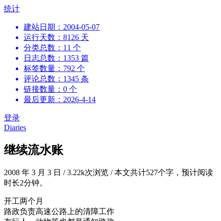
跳
统计
到
建站日期：2004-05-07
内
运行天数：8126 天
容
分类总数：11 个
日志总数：1353 篇
标签数量：792 个
评论总数：1345 条
链接数量：0 个
最后更新：2026-4-14
登录
Diaries
继续流水账
2008 年 3 月 3 日
/
3.22k次浏览
/
本文共计527个字，预计阅读
时长2分钟。
开工两个月
路政负责高速公路上的清障工作