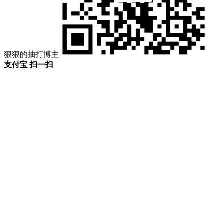
狠狠的抽打博主
支付宝 扫一扫