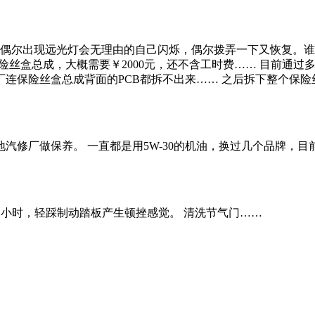
就偶尔出现远光灯会无理由的自己闪烁，偶尔拨弄一下又恢复。
保险丝盒总成，大概需要￥2000元，还不含工时费…… 目前通
连保险丝盒总成背面的PCB都拆不出来…… 之后拆下整个保险
修厂做保养。 一直都是用5W-30的机油，换过几个品牌，目前感
/ 小时，轻踩制动踏板产生顿挫感觉。 清洗节气门……