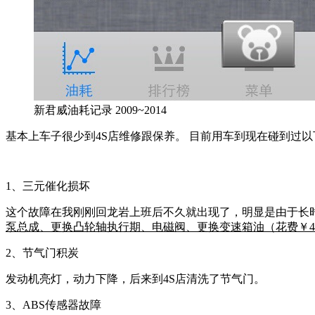
新君威油耗记录 2009~2014
基本上车子很少到4S店维修跟保养。 目前用车到现在碰到过
1、三元催化损坏
这个故障在我刚刚回龙岩上班后不久就出现了，明显是由于长时
泵总成、更换凸轮轴执行期、电磁阀、更换变速箱油（花费￥49
2、节气门积炭
发动机亮灯，动力下降，后来到4S店清洗了节气门。
3、ABS传感器故障