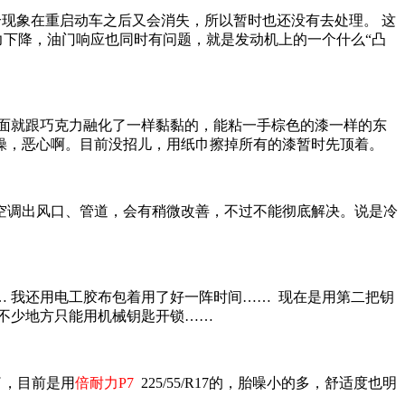
个现象在重启动车之后又会消失，所以暂时也还没有去处理。 这
力下降，油门响应也同时有问题，就是发动机上的一个什么“凸
表面就跟巧克力融化了一样黏黏的，能粘一手棕色的漆一样的东
操，恶心啊。目前没招儿，用纸巾擦掉所有的漆暂时先顶着。
空调出风口、管道，会有稍微改善，不过不能彻底解决。说是冷
 我还用电工胶布包着用了好一阵时间…… 现在是用第二把钥
，不少地方只能用机械钥匙开锁……
了，目前是用
倍耐力P7
225/55/R17的，胎噪小的多，舒适度也明