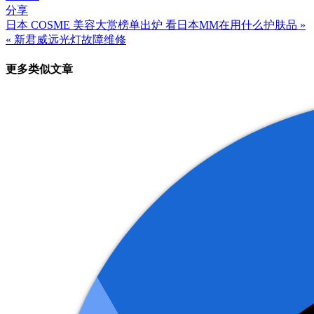
分享
日本 COSME 美容大赏榜单出炉 看日本MM在用什么护肤品 »
文
« 新君威远光灯故障维修
章
更多类似文章
导
航