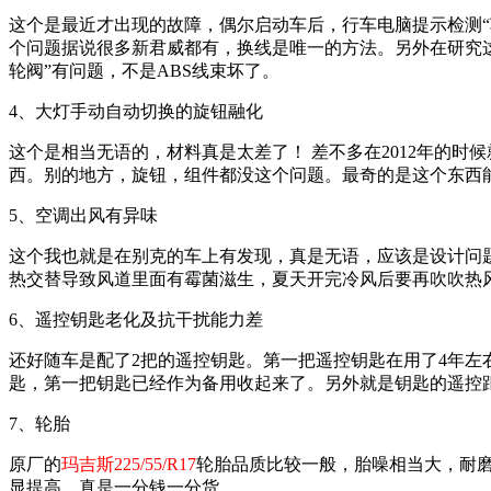
这个是最近才出现的故障，偶尔启动车后，行车电脑提示检测“
个问题据说很多新君威都有，换线是唯一的方法。另外在研究这
轮阀”有问题，不是ABS线束坏了。
4、大灯手动自动切换的旋钮融化
这个是相当无语的，材料真是太差了！ 差不多在2012年的
西。别的地方，旋钮，组件都没这个问题。最奇的是这个东西
5、空调出风有异味
这个我也就是在别克的车上有发现，真是无语，应该是设计问
热交替导致风道里面有霉菌滋生，夏天开完冷风后要再吹吹热
6、遥控钥匙老化及抗干扰能力差
还好随车是配了2把的遥控钥匙。第一把遥控钥匙在用了4年左
匙，第一把钥匙已经作为备用收起来了。另外就是钥匙的遥控距
7、轮胎
原厂的
玛吉斯225/55/R17
轮胎品质比较一般，胎噪相当大，耐磨
显提高，真是一分钱一分货。