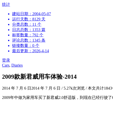
跳
统计
到
建站日期：2004-05-07
内
运行天数：8129 天
容
分类总数：11 个
日志总数：1353 篇
标签数量：792 个
评论总数：1345 条
链接数量：0 个
最后更新：2026-4-14
登录
Cars
,
Diaries
2009款新君威用车体验-2014
2014 年 7 月 6 日
2014 年 7 月 6 日
/
5.27k次浏览
/
本文共计184
2009年中做为家用车买了新君威2.0舒适版，到现在已经行