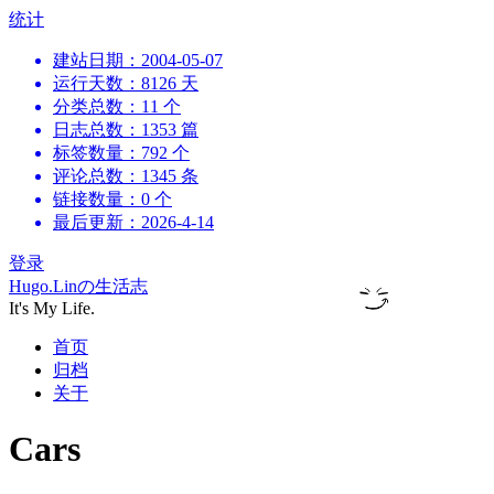
跳
统计
到
建站日期：2004-05-07
内
运行天数：8126 天
容
分类总数：11 个
日志总数：1353 篇
标签数量：792 个
评论总数：1345 条
链接数量：0 个
最后更新：2026-4-14
登录
Hugo.Linの生活志
It's My Life.
首页
归档
关于
Cars