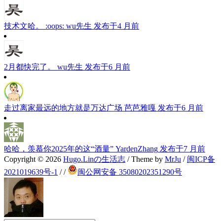
技术文哈。 :oops:
wu先生
发布于4 月前
2月都快完了。
wu先生
发布于6 月前
走过离家最远的地方就是万达广场
芭芭雅嘎
发布于6 月前
哈哈，羡慕你2025年的这“酒量”
YardenZhang
发布于7 月前
Copyright © 2026
Hugo.Linの生活志
/ Theme by
MrJu
/
闽ICP备
2021019639号-1
/
/
闽公网安备 35080202351290号