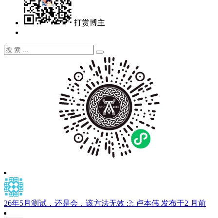
打赏博主
搜
搜
索：
索
26年5月测试，还是会，该方法无效 :?:
卢本伟
发布于2 月前