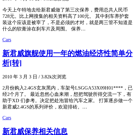
今天上午特地去给新君威做了第三次保养，费用总共人民币
728元。比上网搜集的相关资料高了100元。 其中刹车养护套
装这个应该是被宰了，不是必须的才对，就是两三管不知道是
什么的软膏涂在刹车片及周围。 保养…
Cars
新君威旗舰使用一年的燃油经济性简单分
析[转]
2010 年 3 月 3 日
/
3.82k次浏览
2月份购入2.4GS玄灰黑内，车架号LSGGA53X09H01****，已
经2个月了。 最近忽然心血来潮，想把驾驶所得交流一下，有
助于XD 们参考。决定把处泡冒给汽车之家。 打算逐步做一个
新君威2.4GS的系列评价，欢迎排砖。…
Cars
新君威保养相关信息