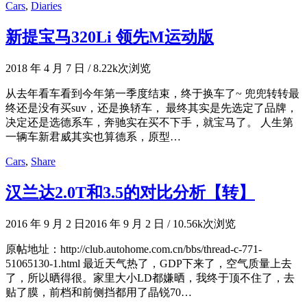
Cars
,
Diaries
新提宝马320Li 领先M运动版
2018 年 4 月 7 日
/
8.22k次浏览
从去年看车看到今年第一季度结束，终于换车了~ 兜兜转转最
终还是没有买suv，还是换轿车， 最终其实是先选定了品牌，
决定还是选德系车，奔驰实在买不下手，就宝马了。 人生第
一辆车新君威其实也算德系，原型…
Cars
,
Share
汉兰达2.0T和3.5的对比分析【转】
2016 年 9 月 2 日
2016 年 9 月 2 日
/
10.56k次浏览
原帖地址：http://club.autohome.com.cn/bbs/thread-c-771-
51065130-1.html 最近天气热了，GDP下来了，空气质量上去
了，所以晒得很。家里大小LD都嫌晒，我终于顶不住了，去
贴了膜，前档和前侧挡都用了晶锐70…