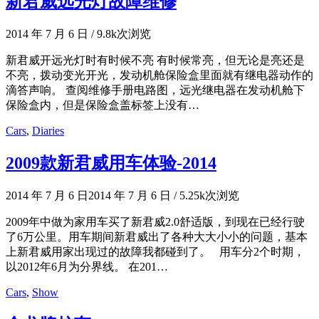
新君威远光灯故障维修
2014 年 7 月 6 日
/
9.8k次浏览
新君威开远光灯时有时候不亮 有时候常亮，但无论是亮还是
不亮，拨动变光开光，发动机舱保险盒里面就有继电器动作的
滴答声响。 查阅维修手册电路图，远光继电器在发动机舱下
保险盒内，但是保险盒盖标签上没有…
Cars
,
Diaries
2009款新君威用车体验-2014
2014 年 7 月 6 日
2014 年 7 月 6 日
/
5.25k次浏览
2009年中做为家用车买了新君威2.0舒适版，到现在已经行驶
了6万公里。用车期间新君威出了各种大大小小的问题，基本
上新君威用家出现过的故障我都碰到了。 用车分2个时期，
以2012年6月为分界线。 在201…
Cars
,
Show