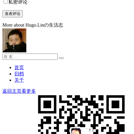
私密评论
More about Hugo.Linの生活志
搜
搜
索：
索
首页
归档
关于
返回主页看更多