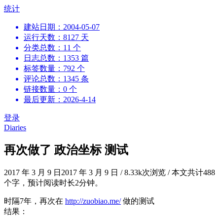
跳
统计
到
建站日期：2004-05-07
内
运行天数：8127 天
容
分类总数：11 个
日志总数：1353 篇
标签数量：792 个
评论总数：1345 条
链接数量：0 个
最后更新：2026-4-14
登录
Diaries
再次做了 政治坐标 测试
2017 年 3 月 9 日
2017 年 3 月 9 日
/
8.33k次浏览
/
本文共计488
个字，预计阅读时长2分钟。
时隔7年，再次在
http://zuobiao.me/
做的测试
结果：