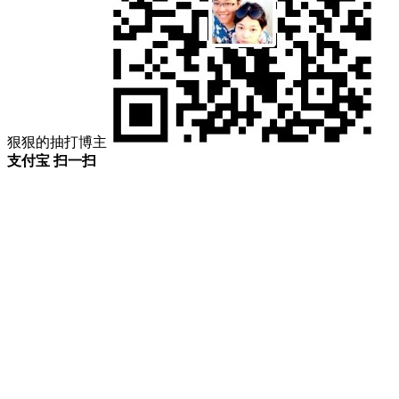
狠狠的抽打博主
支付宝 扫一扫