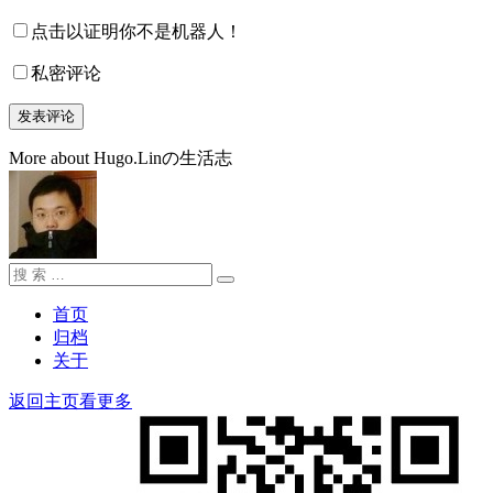
点击以证明你不是机器人！
私密评论
More about Hugo.Linの生活志
搜
搜
索：
索
首页
归档
关于
返回主页看更多