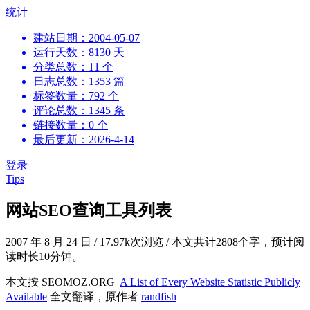
跳
统计
到
建站日期：2004-05-07
内
运行天数：8130 天
容
分类总数：11 个
日志总数：1353 篇
标签数量：792 个
评论总数：1345 条
链接数量：0 个
最后更新：2026-4-14
登录
Tips
网站SEO查询工具列表
2007 年 8 月 24 日
/
17.97k次浏览
/
本文共计2808个字，预计阅
读时长10分钟。
本文按 SEOMOZ.ORG
A List of Every Website Statistic Publicly
Available
全文翻译，原作者
randfish