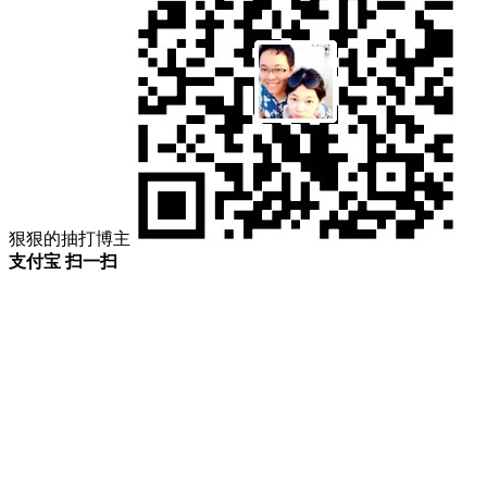
狠狠的抽打博主
支付宝 扫一扫