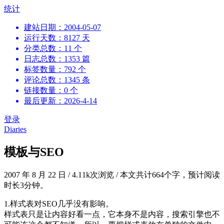
跳
统计
到
建站日期：2004-05-07
内
运行天数：8127 天
容
分类总数：11 个
日志总数：1353 篇
标签数量：792 个
评论总数：1345 条
链接数量：0 个
最后更新：2026-4-14
登录
Diaries
模板与SEO
2007 年 8 月 22 日
/
4.11k次浏览
/
本文共计664个字，预计阅读
时长3分钟。
1.样式表对SEO几乎没有影响。
样式表只是让内容好看一点，它本身不是内容，搜索引擎也不