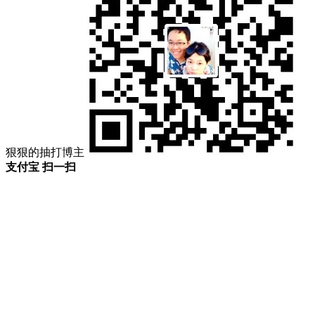
狠狠的抽打博主
支付宝 扫一扫