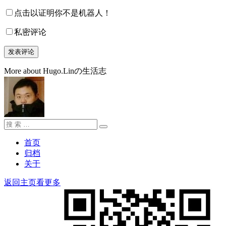
点击以证明你不是机器人！
私密评论
More about Hugo.Linの生活志
搜
搜
索：
索
首页
归档
关于
返回主页看更多