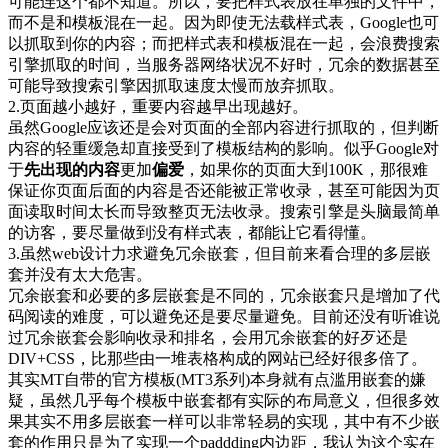
可能连这个都不知道。所以，要把样式表放在单独的文件中，
而不是和模板混在一起。因为即使无法载样式表，Google也可
以抓取到你的内容；而把样式表和模板混在一起，会浪费搜索
引擎抓取的时间，当服务器网络状况不好时，冗余的数据甚至
可能导致搜索引擎因抓取速度太慢而放弃抓取。
2.页面越小越好，重要内容越早出现越好。
虽然Google应该还是会对页面的全部内容进行抓取的，但判断
内容的轻重缓急却直接受到了模板结构的影响。似乎Google对
于
先出现的内容
更加
偏爱
，如果你的页面大到100K，那很难
保证你页面后面的内容是否还能被正常收录，甚至可能因为页
面读取时间太长而导致整页无法收录。搜索引擎是头脑最简单
的访客，要尽量做到没有样式表，都能让它看得懂。
3.虽然web设计力求避免冗余嵌套，但目前来看合理的多层嵌
套并没有太大危害。
冗余嵌套和必要的多层嵌套是不同的，冗余嵌套只是增加了代
码阅读的难度，可以避免还是要尽量避免。目前还没有听谁说
过冗余嵌套会影响收录和排名，会用冗余嵌套的好歹还是
DIV+CSS，比那些由一堆表格构成的网站已经好很多倍了。
其实MT自带的官方模板(MT3系列)本身就有点滥用嵌套的嫌
疑，虽然几乎每个模板中嵌套都有实际的布局意义，但很多效
果其实不用多层嵌套一样可以非常轻易的实现，其中有不少嵌
套的作用只是为了实现一个paddding内边距，我认为这个实在