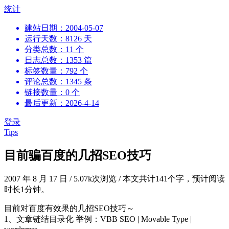
跳
统计
到
建站日期：2004-05-07
内
运行天数：8126 天
容
分类总数：11 个
日志总数：1353 篇
标签数量：792 个
评论总数：1345 条
链接数量：0 个
最后更新：2026-4-14
登录
Tips
目前骗百度的几招SEO技巧
2007 年 8 月 17 日
/
5.07k次浏览
/
本文共计141个字，预计阅读
时长1分钟。
目前对百度有效果的几招SEO技巧～
1、文章链结目录化 举例：VBB SEO | Movable Type |