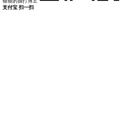
狠狠的抽打博主
支付宝 扫一扫