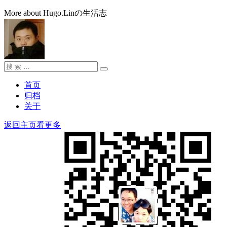
More about Hugo.Linの生活志
搜
搜
索：
索
首页
归档
关于
返回主页看更多