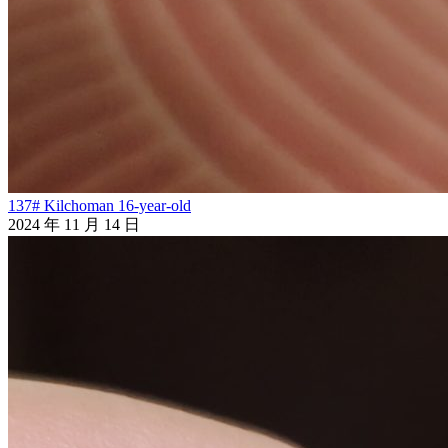
137# Kilchoman 16-year-old
2024 年 11 月 14 日