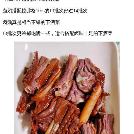
卤鹅搭配拉弗格10cs的13批次好过14批次
卤鹅真是相当不错的下酒菜
13批次更浓郁饱满一些，适合搭配卤味十足的下酒菜