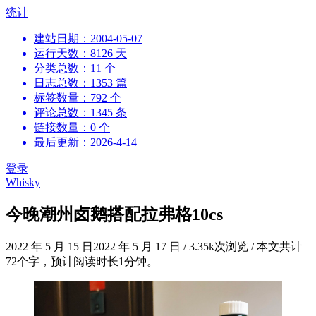
跳
统计
到
建站日期：2004-05-07
内
运行天数：8126 天
容
分类总数：11 个
日志总数：1353 篇
标签数量：792 个
评论总数：1345 条
链接数量：0 个
最后更新：2026-4-14
登录
Whisky
今晚潮州卤鹅搭配拉弗格10cs
2022 年 5 月 15 日
2022 年 5 月 17 日
/
3.35k次浏览
/
本文共计
72个字，预计阅读时长1分钟。