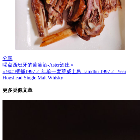
分享
喝点西班牙的葡萄酒-Aster酒庄 »
文
« 90# 檀都1997 21年单一麦芽威士忌 Tamdhu 1997 21 Year
章
Hogshead Single Malt Whisky
导
更多类似文章
航