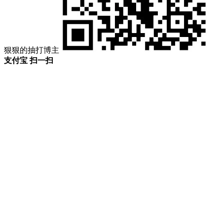
狠狠的抽打博主
支付宝 扫一扫