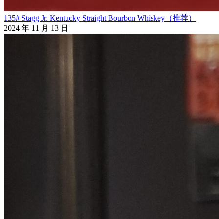
135# Stagg Jr. Kentucky Straight Bourbon Whiskey（推荐）
2024 年 11 月 13 日