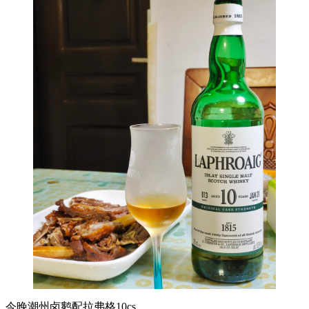
今晚潮州卤鹅配拉弗格10cs