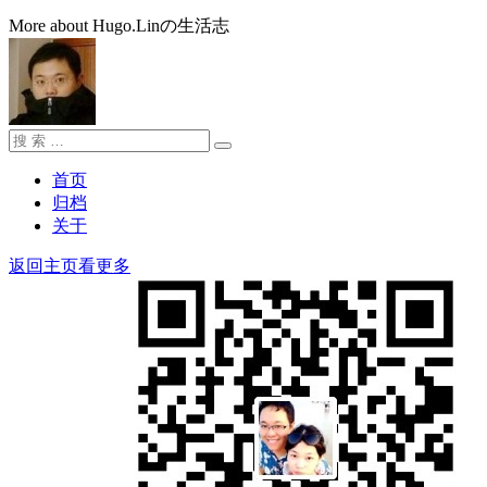
More about Hugo.Linの生活志
搜
搜
索：
索
首页
归档
关于
返回主页看更多