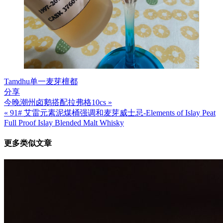
Tamdhu
单一麦芽
檀都
分享
今晚潮州卤鹅搭配拉弗格10cs »
文
« 91# 艾雷元素泥煤桶强调和麦芽威士忌-Elements of Islay Peat
章
Full Proof Islay Blended Malt Whisky
导
更多类似文章
航