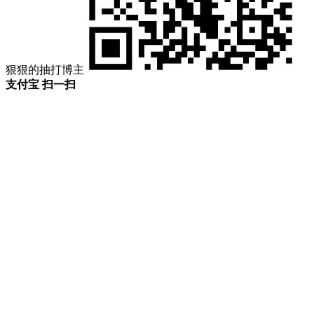
狠狠的抽打博主
支付宝 扫一扫