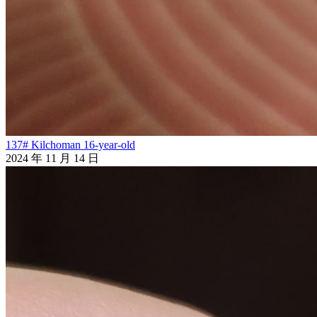
137# Kilchoman 16-year-old
2024 年 11 月 14 日