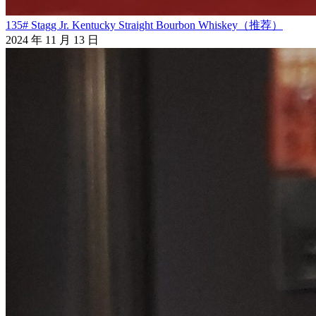
135# Stagg Jr. Kentucky Straight Bourbon Whiskey（推荐）
2024 年 11 月 13 日