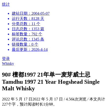
跳
统计
到
建站日期：2004-05-07
内
运行天数：8128 天
容
分类总数：11 个
日志总数：1353 篇
标签数量：792 个
评论总数：1345 条
链接数量：0 个
最后更新：2026-4-14
登录
Whisky
90# 檀都1997 21年单一麦芽威士忌
Tamdhu 1997 21 Year Hogshead Single
Malt Whisky
2022 年 5 月 17 日
2022 年 5 月 17 日
/
4.56k次浏览
/
本文共计
227个字，预计阅读时长1分钟。