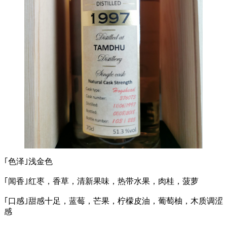
｢色泽｣浅金色
｢闻香｣红枣，香草，清新果味，热带水果，肉桂，菠萝
｢口感｣甜感十足，蓝莓，芒果，柠檬皮油，葡萄柚，木质调涩
感