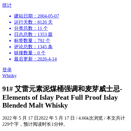
跳
统计
到
建站日期：2004-05-07
内
运行天数：8126 天
容
分类总数：11 个
日志总数：1353 篇
标签数量：792 个
评论总数：1345 条
链接数量：0 个
最后更新：2026-4-14
登录
Whisky
91# 艾雷元素泥煤桶强调和麦芽威士忌-
Elements of Islay Peat Full Proof Islay
Blended Malt Whisky
2022 年 5 月 17 日
2022 年 5 月 17 日
/
4.66k次浏览
/
本文共计
229个字，预计阅读时长1分钟。