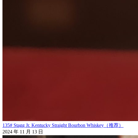
135# Stagg Jr. Kentucky Straight Bourbon Whiskey（推荐）
2024 年 11 月 13 日