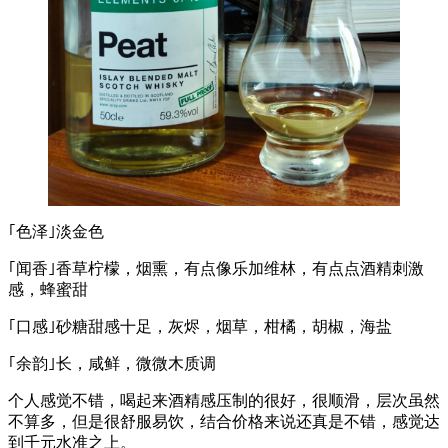
｢色泽｣淡金色
｢闻香｣香草柠檬，烟熏，有点像乐加维林，有点点酒精刺激
感，蜂蜜甜
｢口感｣砂糖甜感十足，灰烬，烟草，柑橘，胡椒，海盐
｢余韵｣长，咸鲜，微微木质调
个人感觉不错，喝起来酒精感压制的很好，很顺滑，层次虽然
不算多，但是很舒服易饮，结合价格来说还真是不错，感觉达
到千元水准之上。