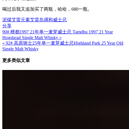
喝过后我又追加买了两瓶，哈哈，680一瓶。
泥煤
艾雷元素
艾雷岛
调和威士忌
分享
90# 檀都1997 21年单一麦芽威士忌 Tamdhu 1997 21 Year
文
Hogshead Single Malt Whisky »
章
« 92# 高原骑士25年单一麦芽威士忌Highland Park 25 Year Old
Single Malt Whisky
导
航
更多类似文章