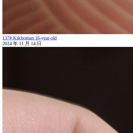
137# Kilchoman 16-year-old
2024 年 11 月 14 日