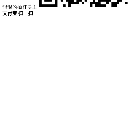
狠狠的抽打博主
支付宝 扫一扫