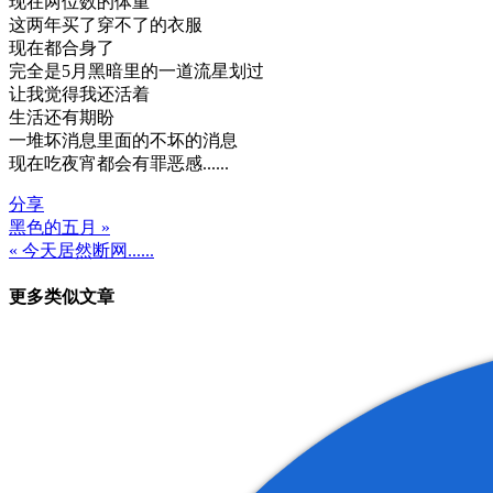
现在两位数的体重
这两年买了穿不了的衣服
现在都合身了
完全是5月黑暗里的一道流星划过
让我觉得我还活着
生活还有期盼
一堆坏消息里面的不坏的消息
现在吃夜宵都会有罪恶感......
分享
黑色的五月 »
文
« 今天居然断网......
章
更多类似文章
导
航