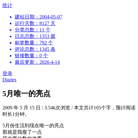
跳
统计
到
建站日期：2004-05-07
内
运行天数：8127 天
容
分类总数：11 个
日志总数：1353 篇
标签数量：792 个
评论总数：1345 条
链接数量：0 个
最后更新：2026-4-14
登录
Diaries
5月唯一的亮点
2009 年 5 月 15 日
/
3.54k次浏览
/
本文共计105个字，预计阅读
时长1分钟。
5月份生活到现在唯一的亮点
那就是我瘦了一点