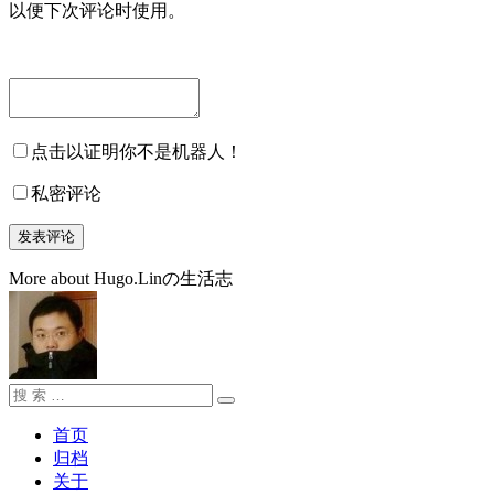
以便下次评论时使用。
点击以证明你不是机器人！
私密评论
More about Hugo.Linの生活志
搜
搜
索：
索
首页
归档
关于