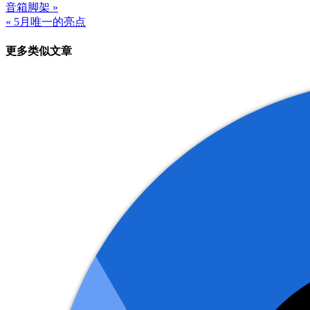
音箱脚架 »
文
« 5月唯一的亮点
章
更多类似文章
导
航