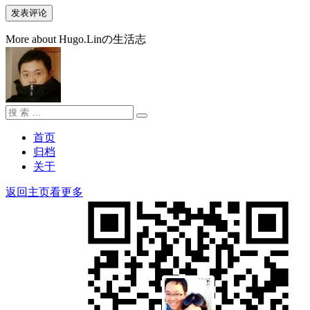
More about Hugo.Linの生活志
搜
搜
索：
索
首页
归档
关于
返回主页看更多