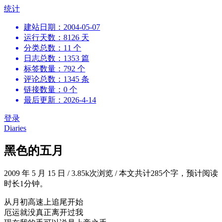
跳
统计
到
建站日期：2004-05-07
内
运行天数：8126 天
容
分类总数：11 个
日志总数：1353 篇
标签数量：792 个
评论总数：1345 条
链接数量：0 个
最后更新：2026-4-14
登录
Diaries
黑色的五月
2009 年 5 月 15 日
/
3.85k次浏览
/
本文共计285个字，预计阅读
时长1分钟。
从月初高速上追尾开始
厄运就没真正离开过我