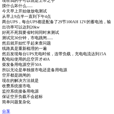
现在我的手可以说是上帝之手
摸什么坏什么......
今天早上开始做放电测试
从早上9点半一直到下午4点
两台UPS，每台UPS都是配备了29节100AH 12V的蓄电池，输
出功率可以达到20kw
好死不死我要省时间同时来测试
测试完30分钟，市电跳闸......
然后就开始忙乎起来查问题
线路真是重新梳理的一遍
然后发现每台UPS充电时候，连带负载，充电电流达到15A
配电站使用的总空开才40A
柴发备用电源空开50A
所以无论是单独接市电还是备用电源
空开都是跳闸的
现在的解决方法就是
收费系统接市电
监控系统接备用电源
保证空开负载不会超标
简单问题复杂化
分享