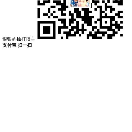
狠狠的抽打博主
支付宝 扫一扫