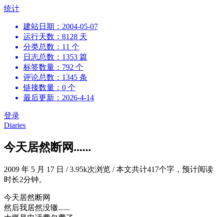
跳
统计
到
建站日期：2004-05-07
内
运行天数：8128 天
容
分类总数：11 个
日志总数：1353 篇
标签数量：792 个
评论总数：1345 条
链接数量：0 个
最后更新：2026-4-14
登录
Diaries
今天居然断网......
2009 年 5 月 17 日
/
3.95k次浏览
/
本文共计417个字，预计阅读
时长2分钟。
今天居然断网
然后我居然没辙......