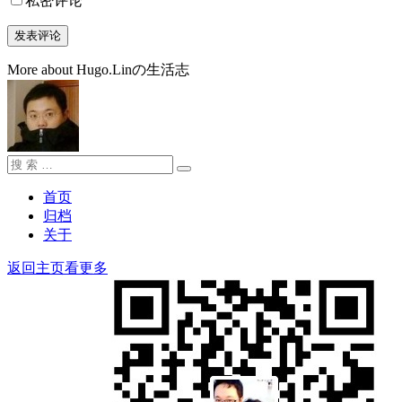
私密评论
More about Hugo.Linの生活志
搜
搜
索：
索
首页
归档
关于
返回主页看更多