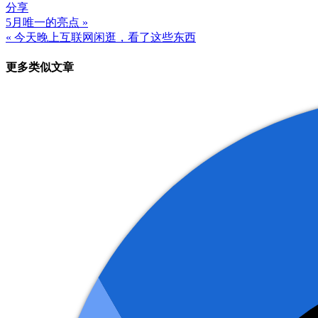
分享
5月唯一的亮点 »
文
« 今天晚上互联网闲逛，看了这些东西
章
更多类似文章
导
航