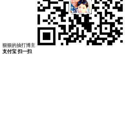
狠狠的抽打博主
支付宝 扫一扫