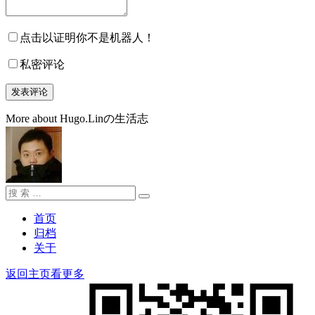
点击以证明你不是机器人！
私密评论
More about Hugo.Linの生活志
搜
搜
索：
索
首页
归档
关于
返回主页看更多