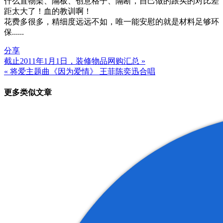
什么置物架、隔板、创意格子、隔断，自己做的跟买的对比差
距太大了！血的教训啊！
花费多很多，精细度远远不如，唯一能安慰的就是材料足够环
保......
分享
截止2011年1月1日，装修物品网购汇总 »
文
« 将爱主题曲《因为爱情》 王菲陈奕迅合唱
章
更多类似文章
导
航