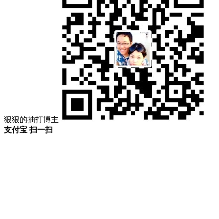
狠狠的抽打博主
支付宝 扫一扫