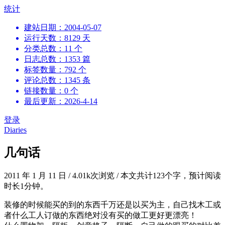
跳
统计
到
建站日期：2004-05-07
内
运行天数：8129 天
容
分类总数：11 个
日志总数：1353 篇
标签数量：792 个
评论总数：1345 条
链接数量：0 个
最后更新：2026-4-14
登录
Diaries
几句话
2011 年 1 月 11 日
/
4.01k次浏览
/
本文共计123个字，预计阅读
时长1分钟。
装修的时候能买的到的东西千万还是以买为主，自己找木工或
者什么工人订做的东西绝对没有买的做工更好更漂亮！